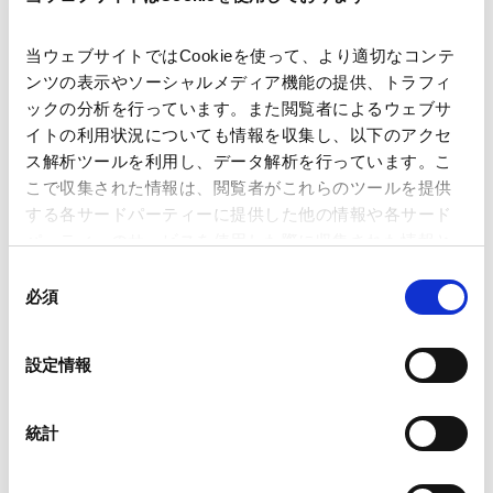
中国大陸の個人情報保護規制の概要と直近動
当ウェブサイトではCookieを使って、より適切なコンテ
向
ンツの表示やソーシャルメディア機能の提供、トラフィ
2021.11.22
ックの分析を行っています。また閲覧者によるウェブサ
イトの利用状況についても情報を収集し、以下のアクセ
ス解析ツールを利用し、データ解析を行っています。こ
グレーターチャイナセミナー第10回「比較法
こで収集された情報は、閲覧者がこれらのツールを提供
的観点からみた中国・香港・台湾の個人情報
する各サードパーティーに提供した他の情報や各サード
2021.10.21
保護規制の直近動向」
パーティーのサービスを使用した際に収集された情報と
組み合わされ、各サードパーティーによって使用される
同
ことがあります。
必須
意
激動の香港におけるM&A ～中国大陸法との比
の
較を交えて～
Google Analytics、Google Search Console
選
設定情報
2021.04.22
Google Analytics利用規約（
外部サイト
）
択
Googleプライバシーポリシー（
外部サイト
）
Marketo
統計
Marketo Engage免責事項/Cookieポリシー（
外部サイト
）
VIEW ALL
LinkedIn