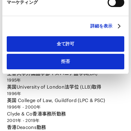
マーケティング
LinkedIn プライバシーポリシー（
外部サイト
）
HubSpot
HubSpot プライバシーポリシー（
外部サイト
）
CAREER
詳細を表示
経歴
全て許可
1979年
修猷館高校卒業
拒否
1983年
上智大学外国語学部イスパニア語学科(BA)
1995年
英国University of London法学位 (LLB)取得
1996年
英国 College of Law, Guildford (LPC & PSC)
1996年 - 2000年
Clyde & Co香港事務所勤務
2001年 - 2019年
香港Deacons勤務