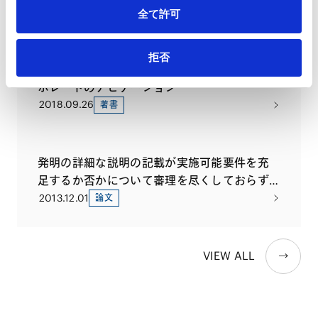
2020.10.26
著書
全て許可
拒否
医薬・ヘルスケアの法務 － 規制・知財・コー
ポレートのナビゲーション
2018.09.26
著書
発明の詳細な説明の記載が実施可能要件を充
足するか否かについて審理を尽くしておらず、
引例に基づき進歩性なしと判断された事例
2013.12.01
論文
VIEW ALL