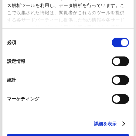
Developments in SPCs and patent term
ス解析ツールを利用し、データ解析を行っています。こ
extensions
こで収集された情報は、閲覧者がこれらのツールを提供
2012.10.22
する各サードパーティーに提供した他の情報や各サード
パーティーのサービスを使用した際に収集された情報と
組み合わされ、各サードパーティーによって使用される
同
欧州における特許調査実務及び近時の日本に
ことがあります。
必須
意
おけるバイオ・化学関係の注目判決
の
Google Analytics、Google Search Console
2012.10.18
選
設定情報
Google Analytics利用規約（
外部サイト
）
択
Googleプライバシーポリシー（
外部サイト
）
Marketo
統計
VIEW ALL
Marketo Engage免責事項/Cookieポリシー（
外部サイト
）
LinkedIn
PUBLICATIONS
マーケティング
LinkedIn プライバシーポリシー（
外部サイト
）
著書・論文等
HubSpot
HubSpot プライバシーポリシー（
外部サイト
）
詳細を表示
医薬・ヘルスケアの法務〔第2版〕- 規制・知
財・コーポレートのナビゲーション