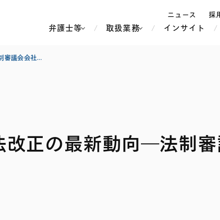
ニュース
採
弁護士等
取扱業務
インサイト
弁
【コーポレート】会社法改正の最新動向―法制審議会会社法制部会第7回 議事概要―
ス
北京
シンガポール
上海
ハノイ
法改正の最新動向―法制審
香港
ホーチミン
人事・労務
不動産・REIT
オセアニア
メディア・
製紙
中南米
メント
知的財産
運輸・物流
北米
食品・飲料
中東アジア
独禁法・競
危機管理
Tech／データ／IT・通信等
通信・メディア・エンター
ヨーロッパ
ブランド・
ロシア・CIS
テインメント
税務
ーケッツ
ライフサイエンス
鉄鋼・金属
情報産業・インターネッ
ウェルス・