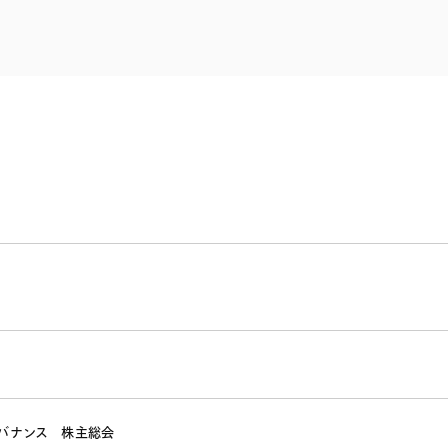
電子部品・
ト・セキュリティ
資源・エネ
ー
消費財・小
医療・製薬・ヘルスケア・
紛争解決
エクイティ
商社
ライフサイエンス・バイオ
メント
建設・土木
スポーツ
自動車・造船・機械
化学
バナンス
株主総会