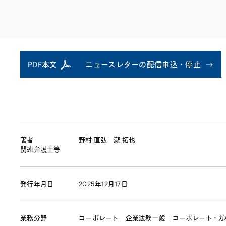
ファイナンス
その他金融
不動産
資源・エネルギ
プライベート・
アセットマネジ
PDF本文
ニュースレターの配信申込・停止
著者
野村 直弘
瀧 拓也
関連弁護士等
発行年月日
2025年12月17日
業務分野
コーポレート
企業法務一般
コーポレート・ガ