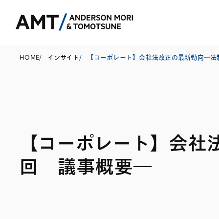
HOME
/
インサイト
/
東京
大阪
【コーポレート】会社
名古屋
コーポレート
銀行
東アジア
回 議事概要―
M&A等
証券
南アジア
規制当局対応・
保険
東南アジア
キャピタル・マ
信託