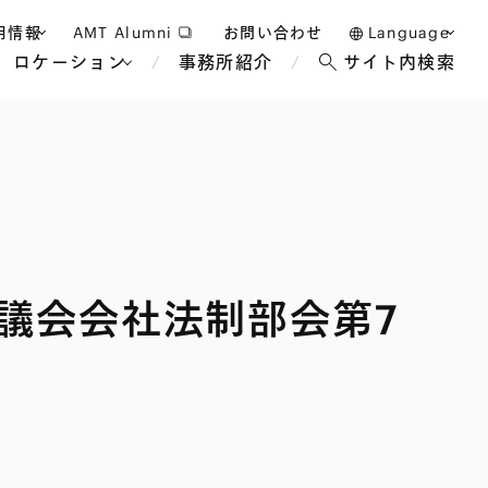
用情報
AMT Alumni
お問い合わせ
Language
ロケーション
事務所紹介
サイト内検索
日本語
護士採用
English
タッフ採用
中文(簡体)
バンコク
ロンドン
ジャカルタ
ブリュッセル
議会会社法制部会第7
マレーシア
パリ
エンターテイン
事業再生・倒産
ホテル・レジャー・カジノ
アフリカ
国際通商および経済安全保
教育・人材
争法
障
アパレル
政府・地方公共団体・公的
海外法務
機関
マネジメント
サステナビリティ法務
FinTech