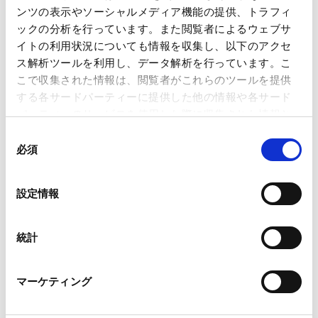
●弁護士については、Fixed Time執務制度、事務所契
ンツの表示やソーシャルメディア機能の提供、トラフィ
約保育所の整備、シッターの費用補助等の制度により
ックの分析を行っています。また閲覧者によるウェブサ
柔軟な働き方やキャリアの継続を支援する仕組みを整
イトの利用状況についても情報を収集し、以下のアクセ
えております。
ス解析ツールを利用し、データ解析を行っています。こ
●スタッフについては、「女性の職業生活における活
こで収集された情報は、閲覧者がこれらのツールを提供
躍の推進に関する法律」に基づく認定である「えるぼ
する各サードパーティーに提供した他の情報や各サード
し認定」において3つ星を取得しております。
パーティーのサービスを使用した際に収集された情報と
様々な国々の弁護士・スタッフが働きやすい職場
組み合わされ、各サードパーティーによって使用される
同
づくり
ことがあります。
必須
意
の
Google Analytics、Google Search Console
選
AMTでは、2021年1月に外国法共同事業を開始し、保
設定情報
Google Analytics利用規約（
外部サイト
）
択
有資格の国が異なる弁護士が真に対等なパートナーシ
Googleプライバシーポリシー（
外部サイト
）
ップを組みつつクロスボーダー案件に対応する体制を強
Marketo
統計
化いたしました。そのような状況下、現在、AMTには
Marketo Engage免責事項/Cookieポリシー（
外部サイト
）
13か国を超える様々な国々の弁護士やスタッフが在籍
LinkedIn
し、異なる母国語、異文化をもつ多様な人材が、複数
マーケティング
LinkedIn プライバシーポリシー（
外部サイト
）
の国・地域のオフィスを拠点に執務しております。この
HubSpot
ため、所内の通知・連絡について原則日英の両言語を