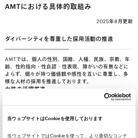
AMTにおける具体的取組み
2025年8月更新
ダイバーシティを尊重した採用活動の推進
AMTでは、個人の性別、国籍、人種、民族、宗教、年
齢、性的指向・性自認・性表現、障がいの有無などに
よらず、個々が持つ価値観や感性を互いに尊重し、多
様な人材の採用を推進しております。
女性の活躍推進
所員の約6割を女性が占めているAMTにおいては、女
性の活躍を推進するため、次のような施策を講じてお
当ウェブサイトはCookieを使用しております
ります。
当ウェブサイトではCookieを使って、より適切なコンテ