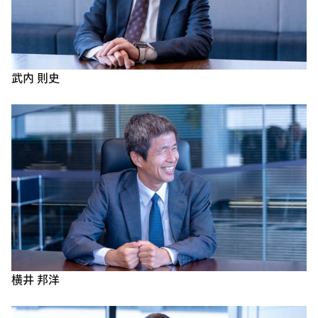
武内 則史
横井 邦洋