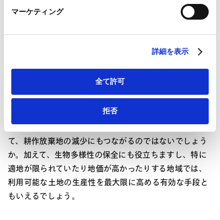
開発が進んでいます。業界団体での会合でも度々話題と
LinkedIn
マーケティング
LinkedIn プライバシーポリシー（
外部サイト
）
して取り上げられていますし、今後は政府の後押しもあ
HubSpot
ると思われますので、将来的には案件が増えるでしょ
HubSpot プライバシーポリシー（
外部サイト
）
う。
詳細を表示
ハーン ：
営農型太陽光発電は、地方での雇用創出や経
全て許可
済活性化を通じて、社会課題の解決にも寄与すると考え
られます。農業従事者にとっては、収益源の多様化を図
拒否
る手段となり、市場や気候の変動に左右されにくい、安
定した経営につながる可能性があります。その結果とし
て、耕作放棄地の減少にもつながるのではないでしょう
か。加えて、生物多様性の保全にも役立ちますし、特に
適地が限られていたり地価が高かったりする地域では、
利用可能な土地の生産性を最大限に高める有効な手段と
もいえるでしょう。