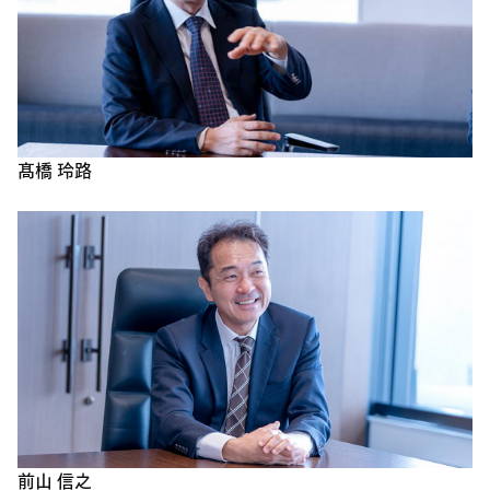
髙橋 玲路
前山 信之