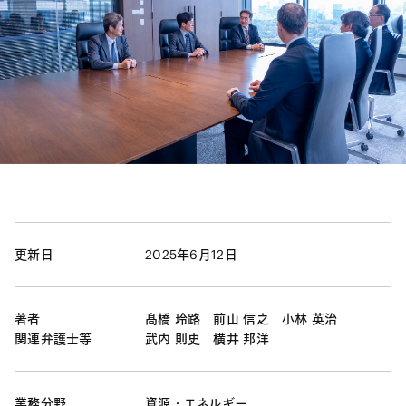
更新日
2025年6月12日
著者
髙橋 玲路
前山 信之
小林 英治
関連弁護士等
武内 則史
横井 邦洋
業務分野
資源・エネルギー