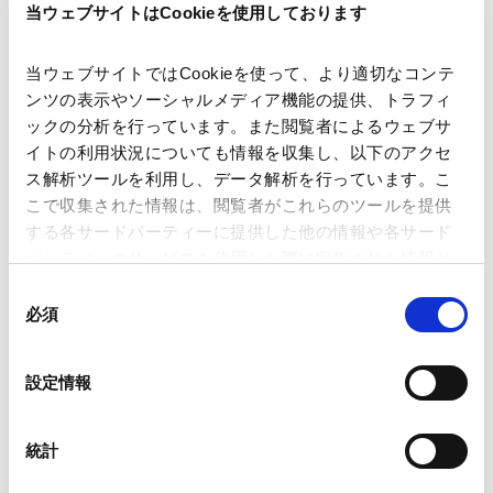
当ウェブサイトはCookieを使用しております
当ウェブサイトではCookieを使って、より適切なコンテ
ンツの表示やソーシャルメディア機能の提供、トラフィ
ックの分析を行っています。また閲覧者によるウェブサ
イトの利用状況についても情報を収集し、以下のアクセ
ス解析ツールを利用し、データ解析を行っています。こ
こで収集された情報は、閲覧者がこれらのツールを提供
する各サードパーティーに提供した他の情報や各サード
パーティーのサービスを使用した際に収集された情報と
横井 ：
新しい動きとしては、ため池での水上太陽光発電
組み合わされ、各サードパーティーによって使用される
同
があります。さらに珍しいところでは、洋上で太陽光発
ことがあります。
必須
意
電を行うベンチャーも出てきています。技術的に容易で
の
Google Analytics、Google Search Console
はないため採算性は課題ですが、注力している事業者も
選
設定情報
Google Analytics利用規約（
外部サイト
）
択
います。陸上の適地が限られる中での新たな展開です。
Googleプライバシーポリシー（
外部サイト
）
Marketo
統計
小林 ：
営農型太陽光も事業者から注目されており、技術
Marketo Engage免責事項/Cookieポリシー（
外部サイト
）