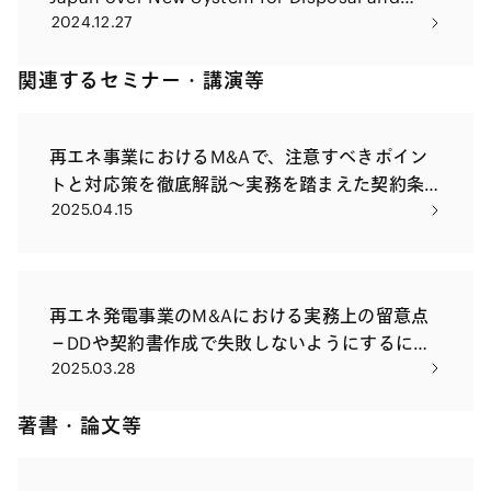
2024.12.27
Recycling of Solar Panels
関連するセミナー・講演等
再エネ事業におけるM&Aで、注意すべきポイン
トと対応策を徹底解説〜実務を踏まえた契約条
2025.04.15
項の作成方法を中心に〜
再エネ発電事業のM&Aにおける実務上の留意点
－DDや契約書作成で失敗しないようにするには
2025.03.28
－
著書・論文等