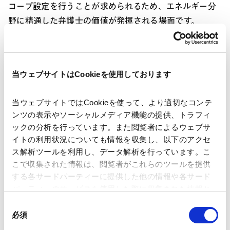
コープ設定を行うことが求められるため、エネルギー分
野に精通した弁護士の価値が発揮される場面です。
髙橋 ：
デューデリジェンスの手法も技術や案件タイプに
よって変わってきます。太陽光発電については蓄積され
当ウェブサイトはCookieを使用しております
た知見があるため、ある程度リスク感が共有されてお
り、ポートフォリオ取引ではスコープを絞る判断もしや
当ウェブサイトではCookieを使って、より適切なコンテ
すいです。一方で、風力や蓄電池はまだ案件数が少ない
ンツの表示やソーシャルメディア機能の提供、トラフィ
ため、同じようなアプローチは難しいと思います。
ックの分析を行っています。また閲覧者によるウェブサ
イトの利用状況についても情報を収集し、以下のアクセ
ス解析ツールを利用し、データ解析を行っています。こ
横井 ：
投資主体によっても今後の動向は異なります。イ
こで収集された情報は、閲覧者がこれらのツールを提供
ンフラファンドはエグジット前提で投資しているため、
する各サードパーティーに提供した他の情報や各サード
今後もどこかの段階で売却に向けた動きをとることにな
パーティーのサービスを使用した際に収集された情報と
るでしょう。また、最近の国内大手事業者と海外大手事
組み合わされ、各サードパーティーによって使用される
同
業者による洋上風力分野での合弁会社設立のように、戦
ことがあります。
必須
意
略的提携を通じて規模を拡大する動きも、今後の市場環
の