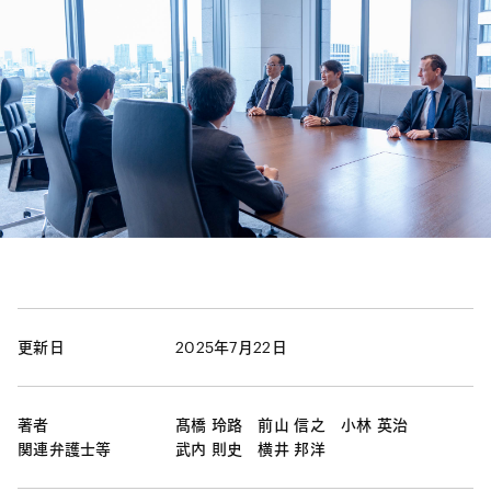
更新日
2025年7月22日
著者
髙橋 玲路
前山 信之
小林 英治
関連弁護士等
武内 則史
横井 邦洋