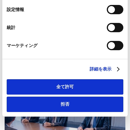
Google Analytics、Google Search Console
境次第では見られると思います。
選
設定情報
Google Analytics利用規約（
外部サイト
）
択
Googleプライバシーポリシー（
外部サイト
）
Marketo
統計
Marketo Engage免責事項/Cookieポリシー（
外部サイト
）
LinkedIn
マーケティング
４． 原子力政策の転換：第7次エネルギ
LinkedIn プライバシーポリシー（
外部サイト
）
HubSpot
ー基本計画の影響の有無
HubSpot プライバシーポリシー（
外部サイト
）
詳細を表示
全て許可
拒否