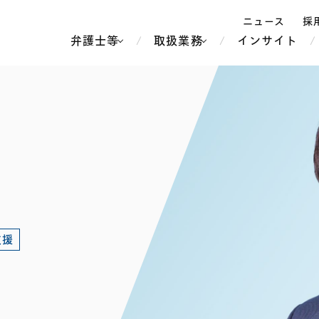
ニュース
採
弁護士等
取扱業務
インサイト
弁
ス
北京
シンガポール
上海
ハノイ
香港
ホーチミン
人事・労務
不動産・REIT
オセアニア
メディア・
製紙
中南米
メント
知的財産
運輸・物流
北米
食品・飲料
中東アジア
支援
独禁法・競
危機管理
Tech／データ／IT・通信等
通信・メディア・エンター
ヨーロッパ
ブランド・
ロシア・CIS
テインメント
税務
ーケッツ
ライフサイエンス
鉄鋼・金属
情報産業・インターネッ
ウェルス・