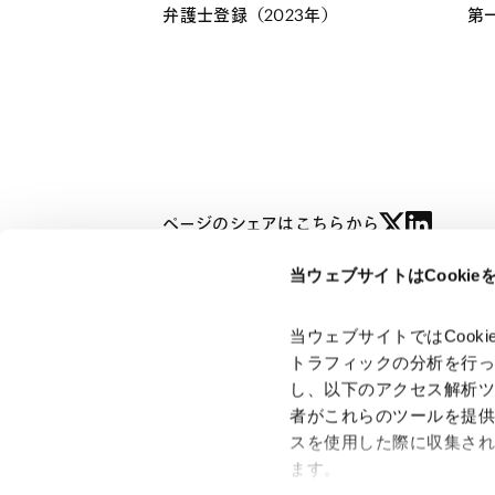
弁護士登録（2023年）
第
ページのシェアはこちらから
当ウェブサイトはCooki
光木 春太
HARUTA MITSUGI
当ウェブサイトではCoo
トラフィックの分析を行
し、以下のアクセス解析
者がこれらのツールを提
「アンダーソン・毛利・友常法律事務所」は、アンダーソ
スを使用した際に収集さ
ン・毛利・友常法律事務所外国法共同事業および弁護士法人
ます。
アンダーソン・毛利・友常法律事務所を含むグループの総称
として使用しております。