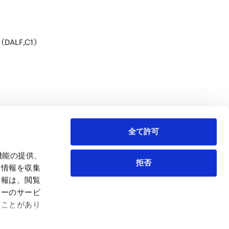
ALF,C1）
全て許可
機管理
社内調査・第三者委員会設置支援
行政調査対応
紛争解決
機能の提供、
拒否
も情報を収集
情報は、閲覧
弁護士等
サイトマップ
ィーのサービ
取扱業務
利用条件
ることがあり
インサイト
プライバシー・ポリシー
事務所紹介
欧州諸国のデータ主体向けプライバシーポリシー
ロケーション
クッキーポリシー