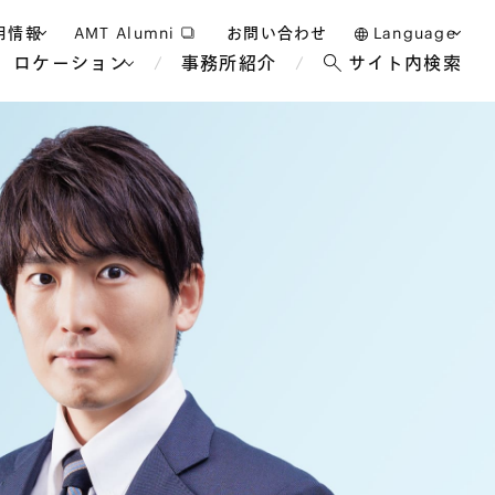
用情報
AMT Alumni
お問い合わせ
Language
ロケーション
事務所紹介
サイト内検索
日本語
護士採用
English
タッフ採用
中文(簡体)
バンコク
ロンドン
ジャカルタ
ブリュッセル
マレーシア
パリ
エンターテイン
事業再生・倒産
ホテル・レジャー・カジノ
アフリカ
国際通商および経済安全保
教育・人材
争法
障
アパレル
政府・地方公共団体・公的
海外法務
機関
マネジメント
サステナビリティ法務
FinTech