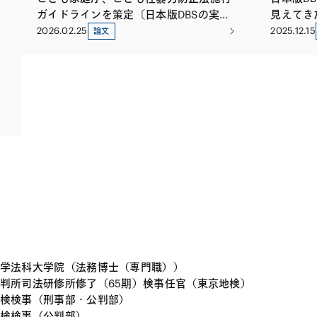
ガイドラインを策定〔日本版DBSの実務
見えてき
対応〕（第3回）
2026.02.25
2025.12.15
論文
学法科大学院（法務博士（専門職））
判所司法研修所修了（65期）検事任官（東京地検）
検検事（刑事部・公判部）
検検事（公判部）