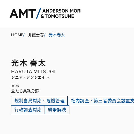
HOME
/
弁護士等
/
光木春太
光木 春太
東京
HARUTA MITSUGI
大阪
シニア・アソシエイト
東京
名古屋
コーポレート
銀行
東アジア
主たる業務分野
M&A等
証券
南アジア
規制当局対応・危機管理
社内調査・第三者委員会設置
行政調査対応
紛争解決
規制当局対応・
保険
東南アジア
キャピタル・マ
信託