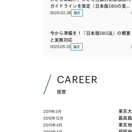
ガイドラインを策定〔日本版DBSの実務
対応〕（第4回）
2026.02.26
論文
今から準備を！「日本版DBS法」の概要
と実務対応
2025.05.25
論文
CAREER
経歴
東京大
2011年3月
最高裁
2012年12月
東京地
2013年4月
福岡地
2014年4月