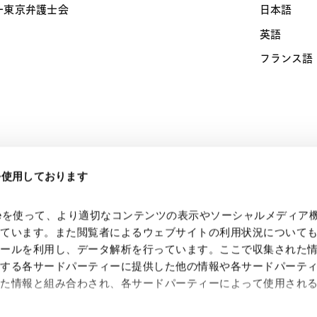
一東京弁護士会
日本語
英語
フランス語（D
eを使用しております
規制当局対応・危
kieを使って、より適切なコンテンツの表示やソーシャルメディア
っています。また閲覧者によるウェブサイトの利用状況について
ツールを利用し、データ解析を行っています。ここで収集された
供する各サードパーティーに提供した他の情報や各サードパーテ
れた情報と組み合わされ、各サードパーティーによって使用され