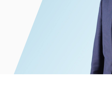
電子部品・
ト・セキュリティ
資源・エネ
ー
消費財・小
医療・製薬・ヘルスケア・
紛争解決
エクイティ
商社
ライフサイエンス・バイオ
メント
建設・土木
スポーツ
自動車・造船・機械
化学