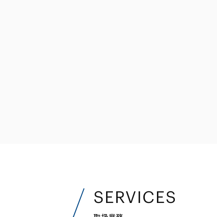
ファイナンス
その他金融
不動産
資源・エネルギ
プライベート・
アセットマネジ
SERVICES