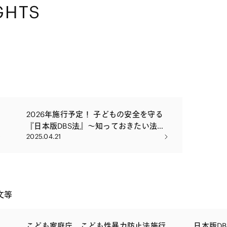
GHTS
2026年施行予定！ 子どもの安全を守る
『日本版DBS法』～知っておきたい法律
2025.04.21
を弁護士がわかりやすく解説～
文等
こども家庭庁、こども性暴力防止法施行
日本版D