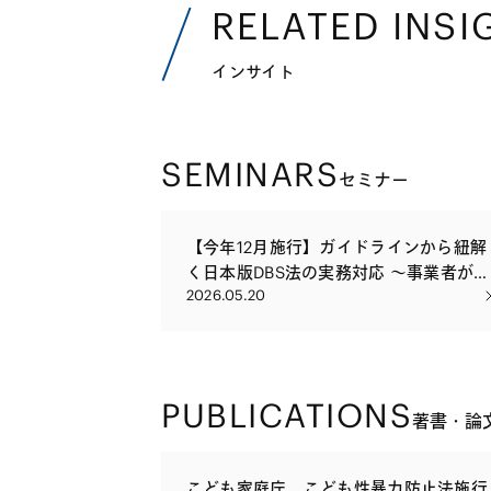
RELATED INSI
インサイト
SEMINARS
セミナー
【今年12月施行】ガイドラインから紐解
く日本版DBS法の実務対応 ～事業者が
2026.05.20
「今」すべきこと～
PUBLICATIONS
著書・論
こども家庭庁、こども性暴力防止法施行