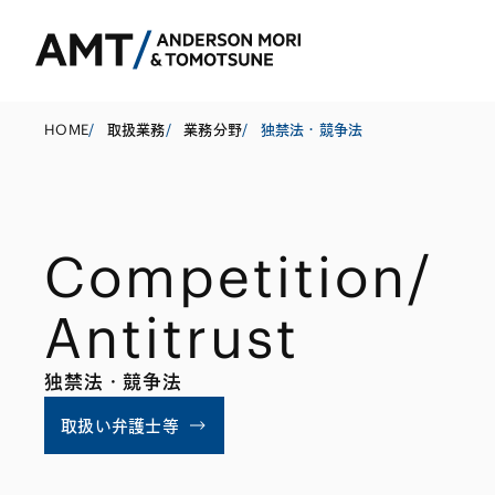
HOME
/
取扱業務
/
業務分野
/
独禁法・競争法
東京
Competition/
大阪
Antitrust
名古屋
コーポレート
銀行
東アジア
M&A等
証券
南アジア
独禁法・競争法
規制当局対応・
保険
東南アジア
取扱い弁護士等
キャピタル・マ
信託