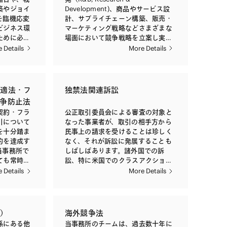
築やジョイ
Development)、商品やサービス設
を臨機応変
計、サプライチェーン構築、販売・
ビジネス環
マーケティング戦略などさまざまな
ために必要
場面において競争戦略を立案し実行
本企業同士
していくことが重要となります。し
 Details
More Details
外国企業同
かし、時には、そのような競争戦略
業と日本企
のなかの事業者単独の行為あるいは
日本の独占
取引パートナーとの契約内容が、市
応を行って
場における競争を制限し、あるい
取適法・フ
独禁法関連訴訟
は、競争を阻害する恐れがあるとし
争防止法
出が必要な
て、私的独占・不公正な取引方法の
契約・フラ
公正取引委員会による審査の対象と
要な情報の
観点から問題とされることがありま
引について
なった事業者が、取引の相手方から
取引委員会
す。また、このような行為のなかに
を十分踏ま
民事上の請求を受けることは珍しく
る受理まで
は、適法なビジネス戦略との境界が
的を達成す
なく、それが訴訟に発展することも
ものとすべ
必ずしも明らかではないものもある
当事務所で
しばしばあります。諸外国での訴
ます。ま
ことから、的確な峻（しゅん）別が
ても常時助
訟、特に米国でのクラスアクション
る実体的な
特に重要となります。当事務所は、
への対応が必要となる場合も多くあ
 Details
More Details
いては、公
このように私的独占・不公正な取引
景表法や取
ります。当事務所は、これらの民事
提出要請へ
方法問題となる分野においても、依
越的地位の
上の請求および訴訟への豊富な対応
に関する交
頼者のビジネス戦略の実現・成功に
ランスの保
経験を有し、案件の初期段階から訴
ます。 ま
向けて、戦略立案時におけるリスク
ンス法につ
訟リスクを考慮した上でのアドバイ
ついて、日
分析・助言、公正取引委員会をはじ
連）
海外競争法
な取扱い経
スを行っております。
争法対応が
めとする競争当局による調査への対
係にある他
当事務所のチームは、過去数十年に