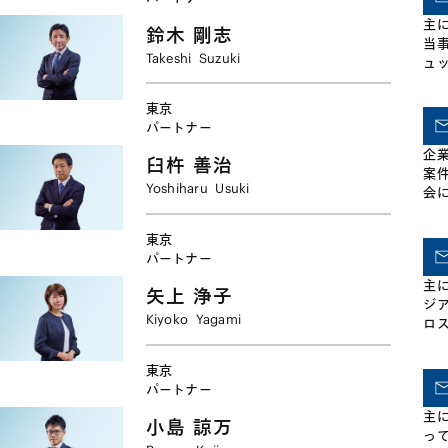
の
して助言 ・国際航空貨物利用運送事
主
判
業者（フォワーダー）カルテル事件
鈴木
剛志
当
活
において、日本・米国・EU・シンガ
Takeshi
Suzuki
ュ
事
ポールでの手続に関し、日本の上場
に
手
会社に助言 ・電線カルテル事件にお
企
言
いて、日本・EU・ブラジルなどでの
東京
た
当
手続に関し、日本の上場企業に助言
パートナー
際
た
・コンデンサ国際カルテル事件にお
企
ル
を
臼杵
善治
いて、日本・中国・台湾・米国・カ
案
札
な
ナダ・EU・韓国などでの手続に関
Yoshiharu
Usuki
会
く
含
し、日本の上場会社に助言 ・自動車
競
部品カルテル事件において、日本・
ア
東京
米国・カナダ・EU・ブラジル・メキ
の
パートナー
シコ・インド・南ア・中国・韓国な
どでの手続に関し、日本の上場会社
主
矢上
浄子
などに助言
ジ
Kiyoko
Yagami
ロ
て
東京
パートナー
主
小島
諒万
っ