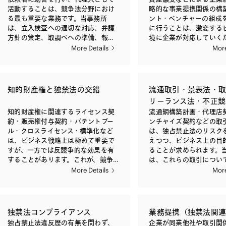
活動することは、競争法分野におけ
略的な事業提携関係の構
る最も重要な業務です。当事務所
ント・ベンチャーの組成
は、立入検査への適切な対応、弁護
に行うことは、激変する
方針の策定、取調べへの準備、報告
境に企業が対応していく
命令などへの対応の検討、適切なタ
です。当事務所では、日
More Details
More
イミングにおける公正取引委員会へ
の企業結合はもとより、
の上申、意見聴取手続への対応、排
士の企業結合や、外国企
除措置命令・課徴金納付命令の検
業の企業結合について、
討、取消訴訟への対応など、あらゆ
禁止法に基づく必要な対
知的財産権と独禁法の交錯
流通取引・景表法・
る場面において多くの経験に基づく
おります。 これらの取引について公
リーランス法・不正競
実践的な助言を提供いたします。
正取引委員会への事前届
知的財産権に関連するライセンス契
流通網構築計画・代理店
2006年に導入された課徴金減免制度
場合、当事務所では、必
約・販売権付与契約・パテントプー
ンチャイズ契約などの取
は、内外の企業による延べ1,000件
整理および徴求から公正
ル・クロスライセンス・標準化など
は、独占禁止法のリスク
超の申請を見るにいたっています。
の企業結合担当部署によ
は、ビジネス戦略上は極めて重要で
えつつ、ビジネス上の目
当事務所は、多数の課徴金減免申請
の期間を可能な限り短い
すが、一方では反競争的な効果を有
ることが求められます。
の実績を有しており、立入検査直後
く、実践的な対応を行い
することがあります。これが、競争
は、これらの取引につい
の急な依頼に対しても緊急に対応す
た、公正取引委員会によ
法と知的財産権法の交錯という、競
言を行っております。 独占禁止法の
More Details
More
ることにより、依頼者の法的リスク
審査が行われる案件にお
争法分野における最も複雑な問題で
特別法と位置づけられる
を最小化することに長けておりま
正取引委員会による資料
すが、当事務所では、「知的財産の
適法（旧・下請法）、優
す。 公正取引委員会による審査の対
の対応や、問題解消措置
利用に関する独占禁止法上の指針」
濫用等の観点からフリー
象となった事業者が、取引の相手方
渉にも積極的に関与してい
および「共同研究開発に関する独占
護を目的とするフリーラ
から民事上の請求を受けることは珍
た、これらの企業結合に
独禁法コンプライアンス
業務提携（独禁法関
禁止法上の指針」などに関する広範
いても、当事務所は豊富
しくなく、それが訴訟に発展するこ
本以外の法域における競
独占禁止法違反歴の有無を問わず、
企業が同業他社や取引関