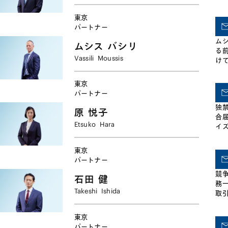
す。当事務所では、各法域の弁護士
ど
と密接に協働して、リーダーシップ
ほ
東京
を持った戦略的な弁護方針の立案・
続
パートナー
関係者のインタビュー・証拠資料の
法
提出および翻訳をはじめとする連携
ム
ル
ムシス
バシリ
などを行い、多大な実績を挙げてお
る
カ
Vassili
Moussis
ります。そのなかには、多数の法域
け
判
においてリニエンシーを申請した事
法
し
案も含まれます。 当事務所は、これ
会
東京
までに以下のような国際カルテル事
企
パートナー
件に携わりました。 ・ビタミン国際
要
独
カルテル事件において、米国・Ｅ
及び
原
悦子
合
Ｕ・日本・カナダ・韓国での手続に
Pac
Etsuko
Hara
イ
関し、日本の上場会社に助言 ・石油
して
資
化学に関連する国際カルテル事件に
におけ
フ
おいて、米国・ＥＵでの手続に関
選ば
東京
ポ
し、日本の上場会社に助言 ・重電業
Ch
パートナー
的
界に関連する国際カルテル事件にお
者
競
いて、ＥＵおよび欧州の数か国など
力
石田
健
務
での手続に関し、日本の上場会社に
と
Takeshi
Ishida
取
助言 ・黒鉛電極国際カルテル事件に
を
おいて、日本・韓国などに関して外
や
国企業に助言 ・マリーンホース国際
東京
抗
カルテル事件に関して外国企業に対
パートナー