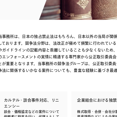
電子部品・
ト・セキュリティ
資源・エネ
ー
消費財・小
医療・製薬・ヘルスケア・
紛争解決
エクイティ
商社
ライフサイエンス・バイオ
メント
建設・土木
スポーツ
当事務所は、日本の独占禁止法はもちろん、日本以外の当局が関
自動車・造船・機械
しております。競争法分野は、法改正が極めて頻繁に行われている
やガイドラインの記載内容と乖離していることも少なくないため
化学
のエンフォースメントの実情に精通する専門家から公正取引委員会
とが重要となります。当事務所の競争法グループは、公正取引委員
争法に関係するいかなる案件についても、豊富な経験に基づき最
カルテル・談合事件対応、リニ
企業結合における独禁
エンシー
談合・価格協定などの案件について
株式取得・合併・会社分
依頼者に助言を行い、代理人として
資産譲受などによる企業