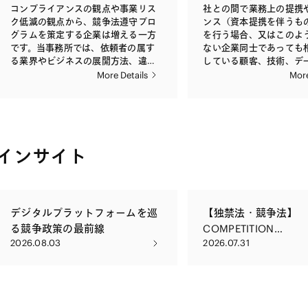
な経験を有しており、これらの問題
験があります。当局によ
ともしばしばあります。当事務所
必要なことは多く、その
コンプライアンスの観点や事業リス
社との間で業務上の提携
について迅速かつ正確な助言を提供
いても、随時助言や代理
は、これらの民事上の請求および訴
には、現地の弁護士と十
ク低減の観点から、競争法遵守プロ
ンス（資本提携を伴うも
しております。
ります。 不正競争に関する請求を実
訟への豊富な対応経験を有します。
た上で、一貫性のある対
グラムを策定する企業は増える一方
を行う場合、又はこのよ
現するための訴訟または
また、公正取引委員会による審査段
おります。国際的企業結
です。当事務所では、依頼者の属す
ない企業同士であっても
続に関し、当事務所は広
階から、民事上の法的リスクを十分
いて、競争法当局が相互
る業界やビジネスの展開方法、違反
している顧客、技術、デ
行っております。公正な
考慮に入れて実践的な対応を行って
傾向が強まっている現在
リスクの大小に応じた最適なプログ
有して活用する場合には
More Details
More
することにより、消費者
おります。建設業法などに基づく行
争法当局の動向を熟知し
ラムの策定や、マニュアル・内部通
法上のリスクを生じる場
ことを目的とする不正競
政処分や指名停止についても多数の
よる助言を受けて戦略的
報ルール・就業規則などの作成・監
す。特に、最近では公正
の他関連諸法に基づく請
助言実績があります。 独占禁止法違
ことは極めて重要です。
修を行っております。競争法遵守プ
より「グリーン社会の実
助言の提供が、不正競争
反事件について刑事告発が行われた
は、海外の法律事務所と
ログラムの一環として、競争法デュ
事業者等の活動に関する
当事務所の主要な業務内
場合には、事業者および個人に対す
ットワークを有するほか
ー・ディリジェンス、模擬の立ち入
上の考え方」（いわゆる
す。
る刑事制裁のリスクが顕在化するた
の海外拠点もフルに活用
インサイト
り検査などを実施することもありま
イドライン）が公表され
め、経験豊富な弁護士による精力的
より、機動的な対応を行
す。 競争法遵守プログラムを策定し
おいてもグリーン社会の
な弁護を受けることが不可欠です。
す。 公正取引委員会への届出が不要
ても、法令やガイドラインの主たる
た様々な取組における独
当事務所は、検察庁と全面的に対決
な案件であっても、公正
内容や違反の疑いが発覚した場合
コンプライアンスに強い
した大型否認事件を含め、刑事事件
による排除措置命令が出
に、社員がとるべき行動を企業の役
られています。これらの
デジタルプラットフォームを巡
【独禁法・競争法】
についても多数の取扱い実績を有し
性は否定できません。当
職員が十分理解していなければ、そ
に対処するため、同分野
ております。また、検察庁勤務経験
は、届出不要案件におけ
る競争政策の最前線
COMPETITION
の効果が発揮できません。当事務所
富な経験・知見を活かし
を有する弁護士も複数在籍してお
命令のリスクの分析や、
2026.08.03
2026.07.31
では、企業の実情に応じたトレーニ
争分析・検討を行ったう
NEWSLETTER（202
り、独占禁止法専門弁護士と協働し
て公正取引委員会への事
ングセミナーを随時提供しておりま
提携のストラクチャリン
号）
て事件対応にあたることができま
行を行うことにより、届
す。
情報共有や役職員の派遣
す。 当事務所は、国内の独占禁止法
の円滑な遂行をサポート
の実行などの面で、依頼
違反事件については、これまでに以
す。また、企業結合案件
助言を提供します。また
下の事件に携わりました。 ・旧防衛
正取引委員会宛ての意見