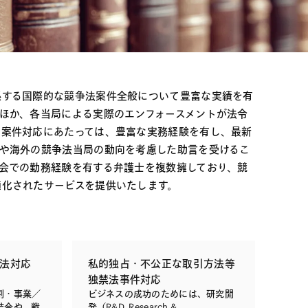
電子機器
ルギー
デジタル
売
航空・宇宙
AI・テクノロジー
・インフラ
係する国際的な競争法案件全般について豊富な実績を有
ほか、各当局による実際のエンフォースメントが法令
、案件対応にあたっては、豊富な実務経験を有し、最新
や海外の競争法当局の動向を考慮した助言を受けるこ
会での勤務経験を有する弁護士を複数擁しており、競
適化されたサービスを提供いたします。
法対応
私的独占・不公正な取引方法等
独禁法事件対応
割・事業／
ビジネスの成功のためには、研究開
結合や、戦
発（R&D, Research &