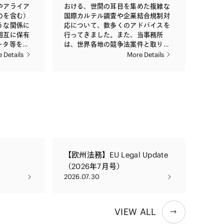
る調査につ
ような場合
応、さらには取引パートナーや競争
やアライア
おける、世間の耳目を集めた複雑な
を行ってお
分に連携し
事業者から訴訟を提起された場合の
のを含む）
国際カルテル調査や企業結合規制対
応を行って
対応に至るまで、幅広く助言を行っ
うな関係に
応について、数多くのアドバイスを
訴訟前の手
合案件にお
ております。
相互に保有
行ってきました。また、当事務所
範に助言を
に協力する
ータ等を共
は、世界各地の競争法案件と取り扱
競争を確保
、海外の競
、独占禁止
うトップクラスの法律事務所及び実
 Details
More Details
を保護する
た弁護士に
合がありま
務家と恒常的に協力し、また相互の
争防止法そ
に対応する
取引委員会
弁護士派遣を行っており、そのよう
求に関する
当事務所で
現に向けた
な国際的なネットワークを活かした
に関連する
の強力なネ
独占禁止法
グローバルな競争法戦略の策定と実
容となりま
、当事務所
グリーンガ
施、企業結合規制に対する迅速な対
することに
、各企業に
応への支援を頻繁に要請されており
っておりま
実現に向け
ます。 アンダーソン・毛利・友常法
占禁止法の
律事務所は、日本において国際的な
取引委員会
関心が向け
競争法案件を取り扱うことができる
される可能
問題に適切
ことで高く評価されております。当
【欧州法務】EU Legal Update
事務所で
における豊
事務所の競争法チームは、日本だけ
る排除措置
（2026年7月号）
、必要な競
でなく、世界の主要な競争法の法域
必要に応じ
2026.07.30
えで、業務
の弁護士資格を有する弁護士を含
6年7月31日
前相談の遂
グ、相互の
め、数十年にわたりEUや米国等を含
出不要案件
、関連取引
めた国際的な競争法の実務に携わっ
しておりま
者に適切な
てきた、高度に専門的な知見を有す
VIEW ALL
に関する公
、必要に応
る弁護士によって構成されていま
書の作成・