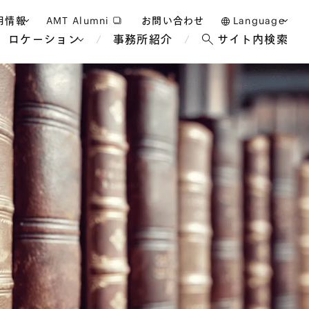
用情報
AMT Alumni
お問い合わせ
Language
ロケーション
事務所紹介
サイト内検索
日本語
護士採用
English
タッフ採用
中文(簡体)
バンコク
ロンドン
ジャカルタ
ブリュッセル
マレーシア
パリ
エンターテイン
事業再生・倒産
ホテル・レジャー・カジノ
アフリカ
国際通商および経済安全保
教育・人材
争法
障
アパレル
政府・地方公共団体・公的
海外法務
機関
マネジメント
サステナビリティ法務
FinTech