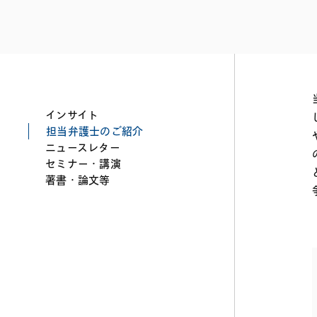
ファイナンス
その他金融
不動産
資源・エネルギ
プライベート・
アセットマネジ
インサイト
担当弁護士のご紹介
ニュースレター
セミナー・講演
著書・論文等