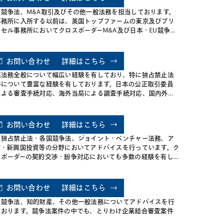
主任担当官として知的財産権やITが絡む被疑事件の審査・審
に競争法、M&A取引及びその他一般法務を担当しております。
・執行を担当しておりました。 公正取引委員会での執務経験を
事務所に入所する以前は、英国トップファームの東京及びブリ
かし、入所後は弁護士として、被疑事件の審査対応（犯則調査
ッセル事務所においてクロスボーダーM&A及び日本・EU競争法
件や確約手続を含む）、コンプライアンス体制の構築支援、大
関するアドバイスを行った経験を有し、また、公正取引委員会
IT企業の新規ビジネスやパテント・プールに関する独禁法の助
業結合課において、主査として数多くの企業結合審査を担当し
、下請法や景表法に関する法的助言、企業結合の届出などを担
経験を有しております。このような経験を活かして、特に、国
しており、独禁法について幅広い経験を有しております。 ま
お問い合わせ
詳細はこちら
的な競争法案件（とりわけ、企業結合審査案件及び国際カルテ
、これまでシステム開発訴訟や労働審判・訴訟など多くの訴訟
業法務全般について幅広い経験を有しており、特に独占禁止法
案件）を専門的に取り扱っております。また、国内カルテル・入
手掛けてきたほか、不祥事に関する内部調査や刑事告訴・告発
件について豊富な経験を有しております。日本の公正取引委員
談合、流通取引、知財関係、下請法に関するアドバイスも数多
ど危機管理・不祥事対応の経験も有しており、一般企業法務を
による審査手続対応、海外当局による調査手続対応、国内外の
行っております。
め、企業法務全般について豊富な経験を有しております。
争法当局に対する企業結合届出のサポート、競争法コンプライ
ンスマニュアル作成・競争法コンプライアンストレーニング等
案件を数多く手掛けております。
お問い合わせ
詳細はこちら
に独占禁止法・各国競争法、ジョイント・ベンチャー法務、ア
ア・新興国投資等の分野においてアドバイスを行っています。ク
スボーダーの契約交渉・紛争対応においても多数の経験を有し
います。
お問い合わせ
詳細はこちら
に競争法、知的財産、その他一般法務についてアドバイスを行
ております。競争法案件の中でも、とりわけ企業結合審査案件