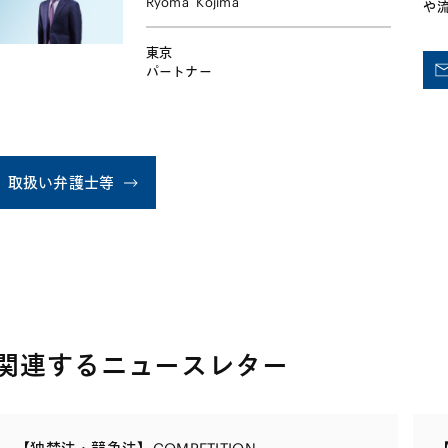
Ryoma
Kojima
や
ッ
た
東京
経
パートナー
ア
取扱い弁護士等
関連するニュースレター