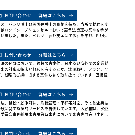
まらず海外当局による調査手続への対応に関するアドバイスの
か、M&Aや合弁契約に伴う国内外の競争法当局に対する届出手
のサポート、各種契約や知的財産権行使に伴う独占禁止法競争
お問い合わせ
詳細はこちら
上の論点についての助言、さらにはコンプライアンスマニュア
シス バシリ博士は英国弁護士の資格を持ち、当所で執務をす
作成・コンプライアンストレーニング実施にいたるまで幅広く
前はロンドン、ブリュッセルにおいて競争法関連の案件を手が
バーしています。また、国内外のクライアントを労働訴訟・審
ていました。また、ベルギー及び英国にて法律を学び、EU比較
において代理するなど人事労務案件についても豊富な経験を有
及び日本の競争法についての論文で博士号を取得し、欧州委員
ております。
競争総局にて一年間勤務しました。当所においては流通取引、
業の組織再編、知的財産権、その他企業法務等の中でも国際的
お問い合わせ
詳細はこちら
素が含まれる案件に携わり、EU法及びEU競争法、特に企業結合
禁法の分野において、独禁調査案件、日本及び海外での企業結
カルテル問題に関する助言を行っています。Legal 500 Asia-
届出の対応に幅広い経験を有するほか、流通取引、フランチャ
ificにて、日本におけるCompetition LawyerのHall of Fameと
ズ、戦略的提携に関する案件も多く取り扱っています。直接投
選ばれ、Chambers Asia-Pacificでは、10年以上にわたり日本
、ジョイント・ベンチャー、代理店契約、ライセンス契約又は
るCompetition/Antitrust分野のLeading Individualとして
ランチャイズなどによるクロスボー ダでの事業展開を数多くサ
れております。また、Legal 500 Asia-Pacific 2025及び
ートし、クロスボーダー取引に関して企業が直面する様々な法
ambers Asia-Pacific 2020及び2021におけるリサーチで、依頼
お問い合わせ
詳細はこちら
問題への対応の経験が豊富です。
は、国際的な競争法案件における彼の専門知識、ビジネス理解
争法、訴訟・紛争解決、危機管理・不祥事対応、その他企業法
、職務遂行能力及びクライアントサービスを称賛し、また日本
一般に関する法的サービスを提供しています。 入所前は、公正
海外をつなぐ素晴らしい架け橋であると述べました。
引委員会事務総局審査局第四審査において審査専門官（主査）
３年間務め、その間、事件担当課の主査として多数の立入検査
大型談合事件・価格カルテル事件などの審査・意見聴取手続・
告（取消）訴訟を担当するとともに、知的財産タスクフォース
お問い合わせ
詳細はこちら