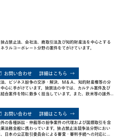
の事前相談
す。これまで長年にわたって、日本
ます。 当
の公正取引委員会、欧州委員会、米
下の事件に
国司法省および連邦取引委員会、中
ベンチャ
国の国家市場監督管理総局、韓国の
本の生命科
公正取引委員会、シンガポールの競
ジョイン
争・消費者委員会、タイの貿易競争
 ・オラン
委員会およびインドの競争委員会を
よる、日本
含む、主要な競争法当局を相手とす
に独占禁止法、会社法、商取引法及び知的財産法を中心とする
際的な石油
る案件を取り扱う中で国際的な競争
ェネラルコーポレート分野の案件をてがけています。
、日本にお
法案件について豊富な経験を蓄積し
本の大手自
てきました。 さらに、当事務所は、
ツの自動車
2024年初頭にブリュッセル事務所を
ト・ベンチ
開設し、日本の大手法律事務所とし
お問い合わせ
詳細はこちら
ーカー間に
て初めてEUの規制の中心地に拠点を
・日本の大
禁法、ビジネス紛争の交渉・解決、Ｍ＆Ａ、知的財産権等の分
設立しましたが、これも当事務所が
るジョイン
を中心に手がけています。独禁法の中では、カルテル案件及び
最先端のクロスボーダー競争法案件
な資源会社
業結合案件を特に数多く担当しています。また、欧米等の諸外
に関して専門性を高め、クライアン
ョイント・
において独禁法事件の当事者となった日本の企業及び個人に対
トに的確なアドバイスを提供できる
、豊富な経験に基づく戦略的なアドバイスを現地の弁護士と連
よう絶えず取り組んでいることを示
した上で行っています。民事、刑事及び行政の各種訴訟、Ｍ＆
しています。
お問い合わせ
詳細はこちら
、ジョイント・ベンチャー、ライセンス契約等も多数取り扱っ
内外の各種訴訟・仲裁等の紛争案件の代理および国際取引を含
おります。
企業法務全般に携わっています。独占禁止法競争法分野におい
は、日本の公正取引委員会による審査・審判手続への対応にと