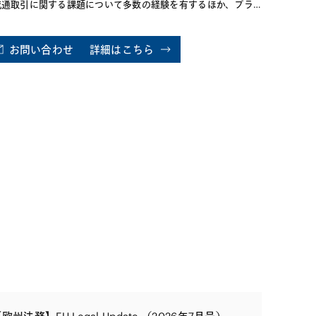
流通取引に関する課題について多数の経験を有するほか、プラ
トフォーム規制についても専門的に取り扱っております。ま
、当事務所への入所以前の大手メーカーの知的財産部での勤務
験を活かし、知的財産取引や競争法と知的財産の交錯に関する
お問い合わせ
詳細はこちら
ドバイスも数多く行っております。