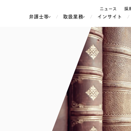
ニュース
採
弁護士等
取扱業務
インサイト
弁
ス
北京
シンガポール
上海
ハノイ
香港
ホーチミン
人事・労務
不動産・REIT
オセアニア
メディア・
製紙
中南米
メント
知的財産
運輸・物流
北米
食品・飲料
中東アジア
独禁法・競
危機管理
Tech／データ／IT・通信等
通信・メディア・エンター
ヨーロッパ
ブランド・
ロシア・CIS
テインメント
税務
ーケッツ
ライフサイエンス
鉄鋼・金属
情報産業・インターネッ
ウェルス・