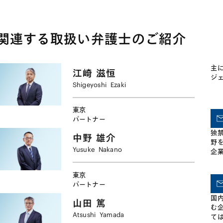
じて関係する競争当局へ
庁への納入に関する談合事件におい
提出なども随時行っており
のサポートを行います。
て、日本の石油会社を代理 ・東京都
事務所は、これまでに以
への納入に関する談合事件におい
携わりました。 ・米国の
関連する取扱い弁護士のご紹介
て、日本の水道メーター会社を代理
ー・キャピタルによる日
・旧防衛庁への納入に関する談合事
学・化学関連事業を営む
件において、日本のタイヤ会社を代
ト・ベンチャーの持分取得
理 ・公正取引委員会の審査・審判事
ダの会社の日本子会社に
主
江崎
滋恒
件において、知的財産を事業の中核
の補聴器会社の買収 ・国
ジ
とする外資系大企業を代理 ・取引拒
会社の日本子会社による
Shigeyoshi
Ezaki
絶に関して、公正取引委員会の審
ける石油事業の買収 ・日
査・審判・訴訟手続においてレコー
動車部品メーカーとドイ
東京
ドメーカーを代理 ・競争業者抑圧の
部品メーカーのジョイン
パートナー
私的独占事件において、審査対象企
ャー ・日本の大手電機メ
業を代理 また、事業活動の国際化に
おける重要子会社の買収 
独
中野
雄介
伴い、日本企業が海外の競争法当局
手電機メーカー間におけ
野
による調査・処分の対象とされる事
ト・ベンチャー ・国際的
Yusuke
Nakano
企
例は増加の一途です。活発な競争法
間における買収およびジ
国
当局を有する法域と言えば、従来は
ベンチャー
し
東京
米国・ＥＵ・カナダ・豪州・韓国と
携
パートナー
いった程度でしたが、最近では、中
Ａ
国・インド・シンガポール・ブラジ
国
て
山田
篤
ル・南アフリカなどの当局もエンフ
む
Atsushi
Yamada
ォースメントを格段に強化していま
て