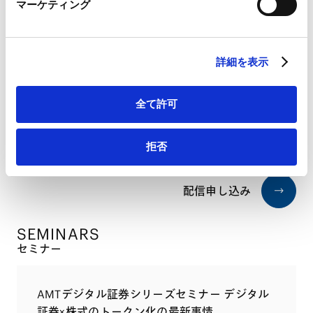
マーケティング
LinkedIn プライバシーポリシー（
外部サイト
）
HubSpot
NEWSLETTERS
HubSpot プライバシーポリシー（
外部サイト
）
ニュースレター
詳細を表示
【キャピタル・マーケッツ】活用が広がるデジ
全て許可
タル社債 ～自己募集型とグリーン・デジタ
2022.06.30
ル・トラック・ボンドの紹介～
拒否
配信申し込み
SEMINARS
セミナー
AMTデジタル証券シリーズセミナー デジタル
証券×株式のトークン化の最新事情