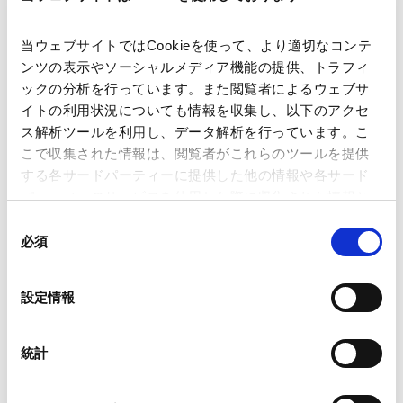
当ウェブサイトではCookieを使って、より適切なコンテ
ARTICLES
ンツの表示やソーシャルメディア機能の提供、トラフィ
特集記事・対談コンテンツ
ックの分析を行っています。また閲覧者によるウェブサ
イトの利用状況についても情報を収集し、以下のアクセ
ス解析ツールを利用し、データ解析を行っています。こ
AMT/ Innovation in Action： セキュリ
こで収集された情報は、閲覧者がこれらのツールを提供
ティトークン実務の進化と展望
する各サードパーティーに提供した他の情報や各サード
2025.10.01
パーティーのサービスを使用した際に収集された情報と
組み合わされ、各サードパーティーによって使用される
同
ことがあります。
必須
意
暗号資産（仮想通貨）ビジネスの近時の動向
の
と法的論点
Google Analytics、Google Search Console
選
2020.07.10
設定情報
Google Analytics利用規約（
外部サイト
）
択
Googleプライバシーポリシー（
外部サイト
）
Marketo
統計
AMT’s FinTech Practice
Marketo Engage免責事項/Cookieポリシー（
外部サイト
）
2019.01.13
LinkedIn