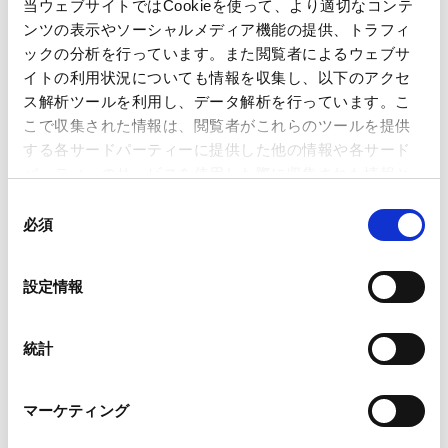
当ウェブサイトではCookieを使って、より適切なコンテ
ンツの表示やソーシャルメディア機能の提供、トラフィ
ックの分析を行っています。また閲覧者によるウェブサ
【訴訟/仲裁/ADR】国際調停に関する最近の動
イトの利用状況についても情報を収集し、以下のアクセ
向・実務について
ス解析ツールを利用し、データ解析を行っています。こ
2023.01.31
こで収集された情報は、閲覧者がこれらのツールを提供
する各サードパーティーに提供した他の情報や各サード
パーティーのサービスを使用した際に収集された情報と
配信申し込み
組み合わされ、各サードパーティーによって使用される
同
ことがあります。
必須
意
の
SEMINARS
Google Analytics、Google Search Console
選
セミナー
設定情報
Google Analytics利用規約（
外部サイト
）
択
Googleプライバシーポリシー（
外部サイト
）
Marketo
合弁（ジョイントベンチャー）契約の主要ポ
統計
Marketo Engage免責事項/Cookieポリシー（
外部サイト
）
イントの解説／紛争解決手段としての国際調
LinkedIn
2023.08.02
停の紹介
マーケティング
LinkedIn プライバシーポリシー（
外部サイト
）
HubSpot