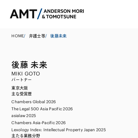
HOME
/
弁護士等
/
後藤未来
後藤 未来
東京
MIKI GOTO
大阪
パートナー
東京
大阪
名古屋
コーポレート
銀行
東アジア
主な受賞歴
Chambers Global 2026
M&A等
証券
南アジア
The Legal 500 Asia Pacific 2026
規制当局対応・
保険
東南アジア
asialaw 2025
Chambers Asia-Pacific 2026
キャピタル・マ
信託
Lexology Index: Intellectual Property Japan 2025
主たる業務分野