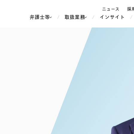
ニュース
採
弁護士等
取扱業務
インサイト
弁
ス
北京
シンガポール
上海
ハノイ
香港
ホーチミン
人事・労務
不動産・REIT
オセアニア
メディア・
製紙
中南米
メント
知的財産
運輸・物流
北米
食品・飲料
中東アジア
独禁法・競
危機管理
Tech／データ／IT・通信等
通信・メディア・エンター
ヨーロッパ
ブランド・
ロシア・CIS
テインメント
税務
ーケッツ
ライフサイエンス
鉄鋼・金属
情報産業・インターネッ
ウェルス・