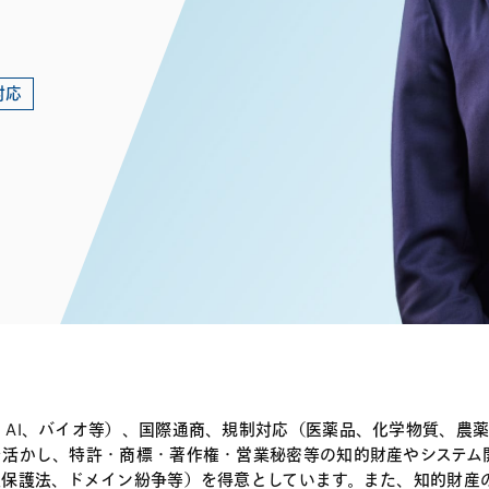
電子部品・
ト・セキュリティ
資源・エネ
ー
消費財・小
医療・製薬・ヘルスケア・
紛争解決
エクイティ
商社
対応
ライフサイエンス・バイオ
メント
建設・土木
スポーツ
自動車・造船・機械
化学
、AI、バイオ等）、国際通商、規制対応（医薬品、化学物質、農
を活かし、特許・商標・著作権・営業秘密等の知的財産やシステム
報保護法、ドメイン紛争等）を得意としています。また、知的財産