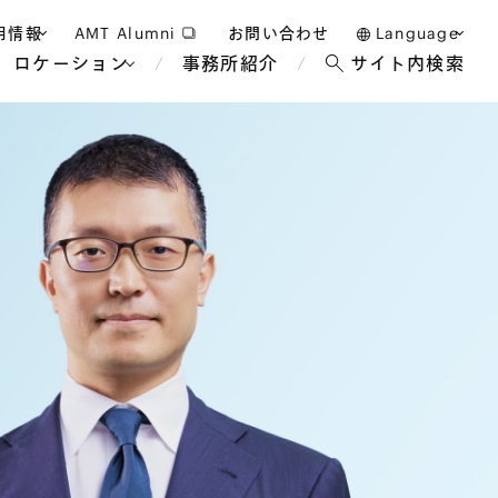
用情報
AMT Alumni
お問い合わせ
Language
ロケーション
事務所紹介
サイト内検索
日本語
護士採用
English
タッフ採用
中文(簡体)
バンコク
ロンドン
ジャカルタ
ブリュッセル
マレーシア
パリ
エンターテイン
事業再生・倒産
ホテル・レジャー・カジノ
アフリカ
国際通商および経済安全保
教育・人材
争法
障
アパレル
政府・地方公共団体・公的
海外法務
機関
マネジメント
サステナビリティ法務
FinTech