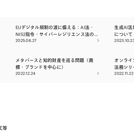
EUデジタル規制の波に備える：AI法・
生成AI
NIS2指令・サイバーレジリエンス法の実
について
2025.06.27
2023.10.2
務対応 〜AI、サイバーセキュリティを巡
る欧州の規制動向と日本企業の対応戦
略〜
メタバースと知的財産を巡る問題（商
オンライ
標・ブランドを中心に）
法務シリ
2022.12.24
2022.11.22
巡る法的
信）
文等