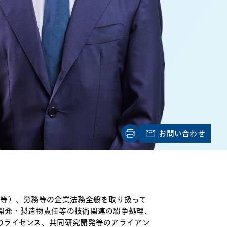
電子機器
ルギー
デジタル
売
航空・宇宙
AI・テクノロジー
・インフラ
お問い合わせ
薬等）、労務等の企業法務全般を取り扱って
開発・製造物責任等の技術関連の紛争処理、
のライセンス、共同研究開発等のアライアン