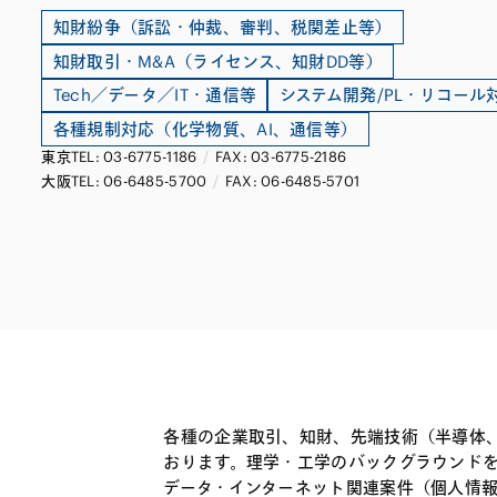
ファイナンス
その他金融
知財紛争（訴訟・仲裁、審判、税関差止等）
不動産
資源・エネルギ
知財取引・M&A（ライセンス、知財DD等）
プライベート・
Tech／データ／IT・通信等
システム開発/PL・リコール
各種規制対応（化学物質、AI、通信等）
アセットマネジ
東京
TEL: 03-6775-1186
/
FAX: 03-6775-2186
大阪
TEL: 06-6485-5700
/
FAX: 06-6485-5701
各種の企業取引、知財、先端技術（半導体
おります。理学・工学のバックグラウンド
データ・インターネット関連案件（個人情