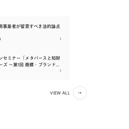
活用事業者が留意すべき法的論点
3
ンセミナー「メタバースと知財
ーズ ～第1回 商標・ブランドを
問題と実務対応～（ライブ配
VIEW ALL