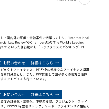
しております。また、国内不動産の
具体的なニ
みならず、海外不動産を対象とする
トを提供し
案件にも取り組み、実績を上げてい
り複雑なス
ます。
ても積極的
会社が運用
払通貨が一
保険を導入
ティブを担
して国内外の証券・金融案件で活躍しており、"International
に組み込む
ancial Law Review"やChambers社の"The World's Leading
加しつつあ
wyers"といった刊行物にも「トップクラスのバンキング・ロイ
社の運用資
ー」として掲載されています。また、わが国の金融法務に影響
豊富な実績
のある機関である金融法委員会（事務局：日本銀行）の委員で
あります。金融商品取引法、銀行法等、投信法の金融関係の法
お問い合わせ
詳細はこちら
および金融取引の実務に精通しており、種々の金融取引・金融
ロジェクトファイナンス、PFIやその他様々なファイナンス関連
制法に関する相談案件を多数手がけています。また、金融機関
引を専門分野とし、また、PPPに関して国や多くの地方自治体
検査対応についても指導を行っています。
対するアドバイスも行っています。
お問い合わせ
詳細はこちら
種資産の証券化・流動化、不動産投資、プロジェクト・ファイ
ス、PPP/PFIを含むストラクチャード・ファイナンスに幅広く