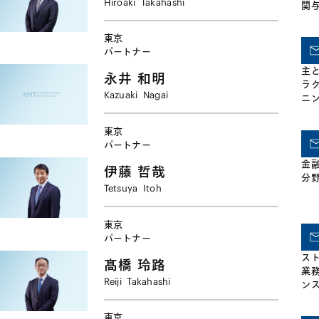
Hiroaki
Takahashi
関
発
M&
東京
パートナー
主
永井
和明
ラ
Kazuaki
Nagai
ニ
ァ
や
東京
種
パートナー
企
金
す
伊藤
哲哉
分
取
Tetsuya
Itoh
東京
パートナー
ス
髙橋
玲路
業
Reiji
Takahashi
ンス
め
件
東京