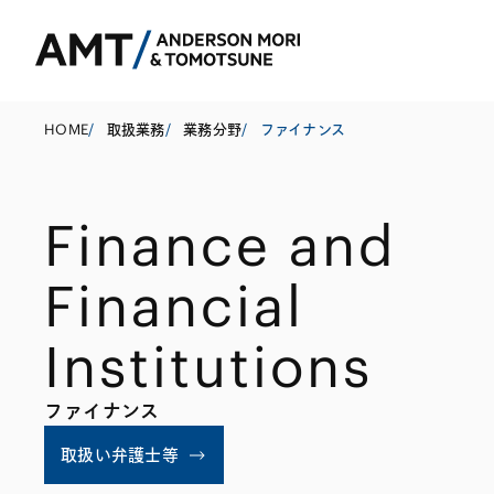
HOME
/
取扱業務
/
業務分野
/
ファイナンス
Finance and
東京
大阪
Financial
名古屋
コーポレート
銀行
東アジア
Institutions
M&A等
証券
南アジア
ファイナンス
規制当局対応・
保険
東南アジア
キャピタル・マ
信託
取扱い弁護士等