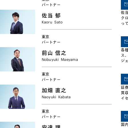
業
パートナー
ン
佐
佐当
郁
ク
Kaoru
Sato
っ
ァ
の組
東京
イ
パートナー
レ
各
の
前山
信之
ス、C
ア
Nobuyuki
Maeyama
ジ
す。
ス
業
東京
パートナー
証
加畑
直之
買
Naoyuki
Kabata
イ
扱
東京
パートナー
国
安達
理