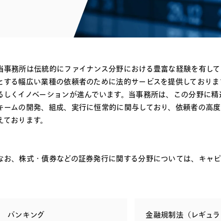
電子部品・
ト・セキュリティ
資源・エネ
ー
消費財・小
医療・製薬・ヘルスケア・
紛争解決
エクイティ
商社
ライフサイエンス・バイオ
メント
建設・土木
スポーツ
当事務所は伝統的にファイナンス分野における豊富な経験を有し
自動車・造船・機械
とする幅広い業種の依頼者のために法的サービスを提供しておりま
るしくイノベーションが進んでいます。当事務所は、この分野に精
化学
キームの開発、組成、実行に恒常的に関与しており、依頼者の高
えております。
なお、株式・債券などの証券発行に関する分野については、キャピ
バンキング
金融規制法（レギュラ