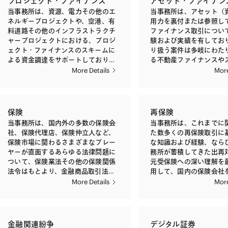
プロジェクト・ファイナンス
アセット・ファイナン
どの投資法人、国内外のプライベー
頼者に対して、ストラク
しています。 また、国内外の金融機
融規制法令上の問題点の
当事務所は、資源、電力その他のエ
当事務所は、アセット（
ト・エクイティ・ファンド、ベンチ
上の法的問題点の検討・
関の日常業務、新規事業展開、組織
方法のアドバイス、監督
ネルギープロジェクトや、空港、有
用力を裏付または参照し
ャー・キャピタル・ファンド、ヘッ
ス、リスクの分析、SPV（Sp
再編に際し、金融規制や各種業法に
規制機関との折衝、取引
料道路その他のインフラストラクチ
ファイナンス取引につい
ジファンド、ファンド・オブ・ファ
Purpose Vehicle）
関するアドバイスや、資金決済制
契約書や顧客のための説
ャープロジェクトにおける、プロジ
験および実績を有しており
ンズ、インフラ・ファンド、コモデ
約書・開示書類・許認可
度、外為制度、多数国の法令の適用
款などの作成など、多岐
ェクト・ファイナンスのスキームに
り扱う案件は多岐にわた
ィティ・ファンドなど、多様化する
作成、契約交渉、意見書
（国際私法）上の問題、グローバル
す。また、金融機関のコ
よる資金調達をサポートしておりま
る不動産ファイナンスや
投資ファンドに関する業務について
て、高度かつ最先端の専
企業によるグループ間の資金移動な
ンス態勢、その他内部管
す。サポート内容は、各種プロジェ
ャード・ファイナンスに
More Details
More
も豊富な経験を有しており、これら
ビスを日常的に提供して
どのクロスボーダーの取引を含め、
に関する助言および金融
クトに関連する規制の調査、ストラ
もののほか、船舶や航空
の投資ファンドの組成、販売、ディ
また、関係当局・団体に
多岐にわたる法的問題についてアド
よる検査への対応につい
クチャリング、プロジェクトの実施
品や設備などの動産を対
スクロージャー、監督当局への届出
協議会や研究会への参加
バイスを提供しています。
提供しております。
に必要な各種契約のドラフト・交
ァイナンス案件にも豊富
などの各場面における法的問題点に
への出向、論文執筆など
渉、資金調達のための各種契約のド
し、金融機関、事業会社
保険
再保険
ついてのアドバイス、約款・規約・
関連法制の整備について
ラフト・交渉を含みます。 プロジェ
他の依頼者を、ストラク
契約書・開示書類・届出書類などの
関与しております。 当事務所が取り
当事務所は、国内外の多数の保険会
当事務所は、これまでに
クト・ファイナンスの案件は、使用
グ、ドキュメンテーショ
ドキュメンテーションといったサー
扱う案件は、信託や特定
社、保険代理店、保険仲立人など、
た数多くの再保険取引に
される技術の専門性が高く、規模が
渉、意見書作成などを通
ビスを提供しております。
GK-TKスキームなどを活
保険市場に関わるさまざまなプレー
な知識および経験、なら
大きい上、多数の関係当事者が関与
にサポートしております。 アセ
債権（銀行貸付債権、不
ヤーが直面するあらゆる法律問題に
務所が蓄積してきた出再
するため、スキームを構成する契約
ト・ファイナンス案件は
宅ローン債権、オートロ
ついて、保険業法その他の保険関係
元受保険への深い理解を
が多数に上り、契約内容も専門性の
ダー案件であることも多
消費者ローン債権など）
法令はもとより、金融商品取引法、
用して、国内の保険会社
高いものとなります。適切なストラ
が、当事務所は、海外の
権、売掛債権、手形債権
独占禁止法、景品表示法、個人情報
再保険取引に関わるさま
More Details
More
クチャーを構築するには、これらの
にある一流法律事務所と
トカード債権、診療報酬
保護法、犯罪収益移転防止法などの
ーヤーに対して、再保険
契約の相互関係を正確に理解し、詳
ークを生かし、案件規模
債権といった金融資産や
適用法令、および実務上の慣行を踏
ャリングに関する法的論
細な内容の契約を作成することが重
どを勘案しつつ最適な法
含むオフィスビル、住宅
まえながら、豊富な知識および経験
イス、契約交渉、協約書
要です。当事務所は、多数のプロジ
弁護士を選択して協働し
設、ホテル、倉庫などの
に基づいた助言を提供しておりま
（信託契約書等）のドキ
金融関連紛争
デジタル証券
ェクト・ファイナンス案件の経験を
対してベストな法的サー