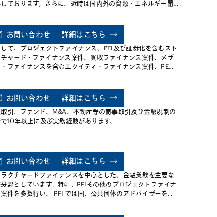
与しております。さらに、近時は国内外の資源・エネルギー開
（再生可能エネルギーを含む）に関連したファイナンス案件、
A、JVも多数手がけております。
お問い合わせ
詳細はこちら
として、プロジェクトファイナンス、PFI及び証券化を含むスト
クチャード・ファイナンス案件、買収ファイナンス案件、メザ
ン・ファイナンスを含むエクイティ・ファイナンス案件、PEフ
ンド及び企業再生ファンドを含む各種ファンド案件、事業再生
倒産手続申立を含む倒産関連案件、事業譲渡を含む企業再編や
類株式を含む株式の引受・取得などのM&A案件をはじめとする
お問い合わせ
詳細はこちら
業金融業務、倒産関連業務及び商取引業務一般に従事していま
融取引、ファンド、M&A、不動産等の商事取引及び金融規制の
。また、エネルギーの分野における各種ファイナンス案件等も
野で10年以上に及ぶ実務経験があります。
り扱っております。
お問い合わせ
詳細はこちら
トラクチャードファイナンスを中心とした、金融業務を主要な
務分野としています。特に、PFIその他のプロジェクトファイナ
案件を多数行い、 PFI では国、公共団体のアドバイザーを務
る他、金融機関、スポンサーのアドバイザーとしても多数の案
に関与しています。そのほか、インフラ・ファイナンス、水道事