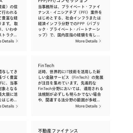
ス
PPP/PFI/コンセッション
チャリング
門的な助言を提供しております。当
検討・解決
いても、ストラクチャリングの段階
資産）の信
当事務所は、プライベート・ファイ
アドバイ
事務所は、依頼者の特性に応じ、金
当局・自主
から専門的なアドバイスを提供して
て行われる
ナンス・イニシアチブ（PFI）案件を
ecial
融機関、ファンド、対象会社、その
相手方との
おります。 また、デリバティブ取引
て豊富な経
はじめとする、社会インフラまたは
の組成、各種の契
他立場を問わず幅広く取り扱ってお
明書類・約
の相手方の破綻時におけるクロー
ます。 取
経済インフラ分野でのPPP（パブリ
関連書類の
り、案件ごとの特殊性や当事者間の
にわたりま
ズ・アウト手続、債権届出手続の対
り、いわゆ
ック・プライベート・パートナーシ
作成を通じ
複雑な利害関係を踏まえ、ストラク
ンプライア
応のほか、CDS（Credit Default
ストラクチ
ップ）で、国内屈指の経験を有して
門的なサー
チャリング、適用法令上の問題点の
理態勢整備
Swap）に関するクレジットイベント
分類される
おります。空港、刑務所、病院、上
 Details
More Details
おります。
精査、ドキュメンテーション、ネゴ
監督当局に
発生時における決済手続について、
機、在庫商
水道、下水道、教育施設、福祉施
よる各種の
シエーションなど、依頼者の必要と
ての助言も
豊富なアドバイス経験を有しており
象とするフ
設、衛星など、対象となるプロジェ
、関係官庁
する高度かつ専門的な法的サポート
ます。また、デリバティブ取引に関
な実績を有
クトは多岐にわたり、国内PFI案件の
を通じて、
を迅速に提供することで、依頼者か
する訴訟その他の紛争案件に関する
、商社その
ほとんどに関与しております。 ま
FinTech
も積極的に
ら高い評価を得ております。 また、
アドバイスも数多く行っており、説
チャリン
た、空港をはじめとするコンセッシ
当事務所は、国際的取引に関する長
関与してき
近時、世界的にIT技術を活用した新
明義務・取引権限・契約解釈に関す
ン、契約交
ョン案件でも、先行する主要案件に
目的会社、
年の経験と知識の蓄積を生かし、買
基づく豊富
しい金融サービス（FinTech）の発展
る各種訴訟手続のほか、ADR（裁判
じて、法的
おいて国または地方公共団体に助言
用した貸付
収ファイナンスのクロスボーダー案
びに、当事
が注目を集めています。先進的な
外紛争解決手続）に関する業務も提
ッ
し、ストラクチャリングから契約書
良債権、住
件も取り扱っております。当事務所
対象となる
FinTech分野においては、適用される
供しております。 さらに、当事務所
クロスボー
の作成まで、マーケットスタンダー
ーン債権、
は、海外の主要な法域にある一流法
最大限に活
法規制が必ずしも明らかでない場合
は、海外の法律事務所とのネットワ
いのです
ドを確立する役割をはたしておりま
、リース債
律事務所と日頃よりネットワークを
をはじめ、
や、関連する法分野の範囲が多岐に
ークを生かし、クロスボーダー取引
主要な法域
す。 これらの経験をもとに、当事務
、クレジッ
築いており、そのなかから最適な法
ざまなプレ
わたる場合もありますが、金融規
 Details
More Details
や海外法令の調査にも案件ごとに最
のネットワ
所は、公共契約を含めた政府調達、
・介護報酬
律事務所・弁護士を選択し、依頼者
ストラクチ
制、IT、知的財産権、情報セキュリ
も適切と考える海外の一流法律事務
・難易度な
財政関連規制も含めた専門的な助言
、開発型を
に対してベストな法的サービスを提
点のアドバ
ティ、キャピタル・マーケッツ、ベ
所とチームを組んで対応しておりま
律事務所・
を提供しているほか、PPPやコンセ
、商業施
供することができる点でも、高い評
や担保契約
ンチャー・キャピタルなどの各分野
す。
、依頼者に
ッションに関する制度設計や政府の
不動産の証
価を得ております。
ュメンテー
に豊富な知見を有する弁護士を擁す
不動産ファイナンス
ビスを提供
ガイドライン策定にも積極的に関与