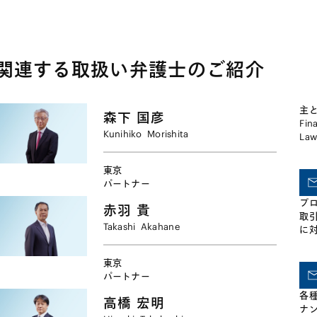
に関する買収、合併その他の組織再
おいても保険会社の個別
編、業務提携、破綻処理、税務処
ーズをくみ取ったサポー
理、訴訟・紛争解決など、他の業務
ております。その他、よ
分野にわたる案件についても、必要
トラクチャリングについ
に応じて当該分野に通じた弁護士を
に手がけており、再保険
関連する取扱い弁護士のご紹介
チームに組み込み、ワンストップの
する通貨と元受保険の支
リーガルサービスを実現していま
致しない場合に、為替再
す。近年では、中国やインドをはじ
する手法や、為替デリバ
主と
めとするアジア市場における保険会
保資産として再保険取引
森下
国彦
Fin
社の株式取得や合弁会社の立ち上
手法、さらには、近時増
Kunihiko
Morishita
La
げ、業務提携など、わが国の保険会
るリパック債を再保険会
ヤ
社の海外市場への進出案件も数多く
産に組み込む手法など、
力
手がけています。
を有しております。
東京
も
パートナー
令
プ
規
赤羽
貴
取
の
Takashi
Akahane
に
東京
パートナー
各
高橋
宏明
ナン