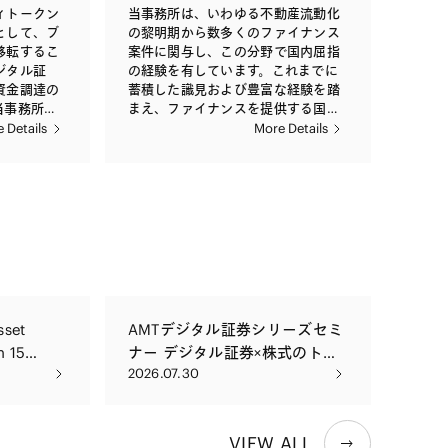
ず、知的財
の作成など
る当事務所は、急速に進展する
、高い評価
しております。
ィトークン
当事務所は、いわゆる不動産流動化
いわゆる事
らゆる法的
FinTechの規制環境に対応したワンス
として、ブ
の黎明期から数多くのファイナンス
ジェクトボ
す。特に、
トップでの総合的なリーガルサービ
移転するこ
案件に関与し、この分野で国内屈指
プの金融商
拡大や資本
スを提供することが可能です。 当事
ジタル証
の経験を有しています。これまでに
ァイナンス、
つつある生
務所は、ブロック・チェーン、仮想
資金調達の
蓄積した識見および豊富な経験を踏
リパッケー
出再者であ
通貨、電子決済、PFM、人工知能
当事務所
まえ、ファイナンスを提供する国内
CDOなどの
的サポート
（AI）、クラウド・ファンディン
ル証券によ
外の金融機関をはじめ、借入人その
 Details
More Details
だストラク
は、新規
グ、ソーシャル・レンディングなど
主規制機関
他不動産ファイナンス案件に関与す
積極的に取
含め、国内
の多様なFinTech分野につき、
で実施され
る各当事者を依頼者として、ストラ
カバード・
当事務
FinTech企業、金融機関、ベンチャ
、組成段階
クチャリング上の法的問題の検討・
ュリティ・
には、新た
ー・キャピタルなど、FinTech分野に
ポンサー、
アドバイス、ドキュメンテーショ
といった分
性質を反映
おける各プレーヤーに対してアドバ
係当事者か
ン、契約交渉、意見書作成などを通
り組み、実
部分と特定
イスを行っております。また、
おり、業界
じて法的サポートを提供していま
上乗せ部分
FinTech分野における関係当局・団体
も踏まえた
す。 取り扱う案件は、対象不動産の
出再する複
による各種の協議会や研究会への参
を行ってい
点においても、ストラクチャーの点
利率が予定
加、講演、論文執筆などを通じて、
ェーンを活
においても多岐にわたり、オフィス
の年金保険
関連法制の整備についても積極的に
開発に関す
ビル、居住用物件、商業施設、物流
国外におけ
関与しております。
sset
AMTデジタル証券シリーズセミ
施設のほか、ホテルやヘルスケア施
利率の改善
n 15
ナー デジタル証券×株式のトー
設といったオペレーショナルアセッ
産・負債の
2026.07.30
トも含めたあらゆるタイプの不動産
クン化の最新事情
ッチを低減
に関して、収益物件の取得資金のフ
ーンを最大
ァイナンスのみならず、開発案件や
再保険など
証券化案件などにも豊富な実績を有
れの案件に
VIEW ALL