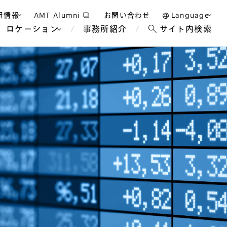
用情報
AMT Alumni
お問い合わせ
Language
ロケーション
事務所紹介
サイト内検索
日本語
護士採用
English
タッフ採用
中文(簡体)
バンコク
ロンドン
ジャカルタ
ブリュッセル
マレーシア
パリ
エンターテイン
事業再生・倒産
ホテル・レジャー・カジノ
アフリカ
国際通商および経済安全保
教育・人材
争法
障
アパレル
政府・地方公共団体・公的
海外法務
機関
マネジメント
サステナビリティ法務
FinTech