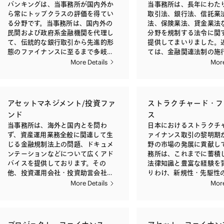
バンキングは、当事務所が国内外か
当事務所は、長年にわた
ら常にトップクラスの評価を得てい
取引法、銀行法、信託業
る分野です。当事務所は、国内外の
法、保険業法、貸金業法
民間および政府系金融機関を代理し
分野を規制する法令に関
て、伝統的な銀行取引から先進的形
提供してまいりました。
態のファイナンスに至るまで多岐に
ては、金融関連法制の施
わたる金融取引を数多く手がけてお
スピードが著しく、規制
More Details
More
り、最先端の金融実務を踏まえた法
り詳細かつ技術的なもの
的サービスを提供しております。 当
ています。当事務所にお
事務所は、コーポレート・ローンお
融取引について専門的知
よびシンジケートローンをはじめと
経験をもつ弁護士が、国
アセットマネジメント/投資ファ
ストラクチャード・フ
して、担保取引、ABL（アセット・
機関より日常的に金融規
ンド
ス
ベースド・レンディング）、ファク
相談を受け、常に最先端
当事務所は、海外と国内とを問わ
日本におけるストラクチ
タリングや、ストラクチャード・フ
取り組み、ノウハウを蓄
ず、資産運用業務全般に関連して生
ァイナンス取引の黎明期
ァイナンス、プロジェクト・ファイ
り、適切な助言を提供で
じる金融規制法上の問題、ドキュメ
野の市場の発展に貢献し
ナンス、不動産ファイナンス、買収
整えております。これに
ンテーションなどについて広くアド
務所は、これまでに蓄積
ファイナンス、DIPファイナンスな
務所は、金融規制法（レ
バイスを提供しております。その
法律知識と豊富な経験を
ど多様な種類のファイナンス取引、
ー）の分野において国内
他、投資運用会社・投資助言会社の
りわけ、新規性・先駆性
また、レポ取引や証券貸借取引に関
関から極めて高い評価を
設立・登録、適格機関投資家など特
において、迅速かつ的確
More Details
More
しては、幅広い金融取引に関する経
す。 これらの金融規制法に関する助
例業務の届出などの業務についても
の提供を通じ、国内外か
験の蓄積をベースとして、ストラク
言が求められる場面は、
豊富な経験と実績を有しておりま
価を得ており、国内外の
チャリング、適用法令上の問題点の
設立・M&A・組織再編時
す。 また、当事務所は、国内の投資
事業会社、ファンド、ア
精査、ドキュメンテーション、契約
認可の取得、新たな金融
信託（ETFを含みます。）、J-REITな
ジメント会社、格付機関
交渉の代理といったサービスを提供
商品の組成・設計・販売