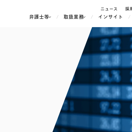
ニュース
採
弁護士等
取扱業務
インサイト
弁
ス
北京
シンガポール
上海
ハノイ
香港
ホーチミン
人事・労務
不動産・REIT
オセアニア
メディア・
製紙
中南米
メント
知的財産
運輸・物流
北米
食品・飲料
中東アジア
独禁法・競
危機管理
Tech／データ／IT・通信等
通信・メディア・エンター
ヨーロッパ
ブランド・
ロシア・CIS
テインメント
税務
ーケッツ
ライフサイエンス
鉄鋼・金属
情報産業・インターネッ
ウェルス・