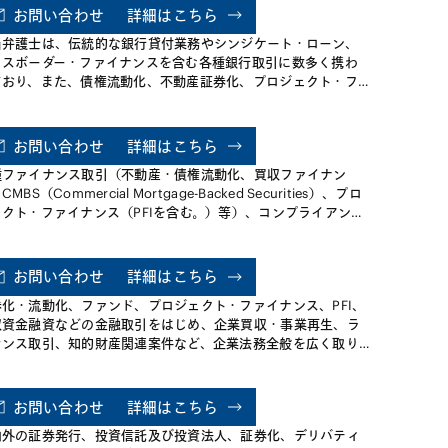
その他の各種公益事業に関する民活又は民営化案件、各種ファ
お問い合わせ
詳細はこちら
ドの組成、海外プロジェクト案件等に従事しています。
当弁護士は、伝統的な銀行貸付業務やシンジケート・ローン、
ロスボーダー・ファイナンスを含む各種銀行取引に数多く携わ
ており、また、債権流動化、不動産証券化、プロジェクト・フ
イナンスなど各種のストラクチャード・ファイナンス関連取引
成に従事するほか、 銀行側カウンセルとしてREITデットファ
ナンスや不動産ノンリコースローン、多様な資金使途のコーポ
お問い合わせ
詳細はこちら
ートローン等にも多数携わっています。 メガバンク系証券会社
種ファイナンス取引（不動産・債権流動化、買収ファイナン
商品開発部署や政府系金融機関への出向経験を生かし、クライ
MBS（Commercial Mortgage-Backed Securities）、プロ
ントの要望に的確に応える充実したアドバイスを提供していま
ェクト・ファイナンス（PFIを含む。）等）、コンプライアン
、企業買収（MBO案件を含む。）、民事再生申立等の倒産・事
再生案件、その他一般企業法務を主に手がけています。
お問い合わせ
詳細はこちら
券化・流動化、ファンド、プロジェクト・ファイナンス、PFI、
収資金融資などの金融取引をはじめ、企業買収・事業再生、ラ
センス取引、知的財産関連案件など、企業法務全般を広く取り
っております。
お問い合わせ
詳細はこちら
内外の証券発行、投資信託及び投資法人、証券化、デリバティ