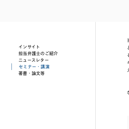
ファイナンス
その他金融
不動産
資源・エネルギ
プライベート・
アセットマネジ
インサイト
担当弁護士のご紹介
ニュースレター
セミナー・講演
著書・論文等