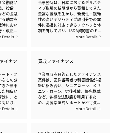
り金融商品
当事務所は、日本におけるデリバテ
法、投信
ィブ取引の黎明期から蓄積してきた
などの金融
豊富な経験を生かし、新規性・複雑
する助言を
性の高いデリバティブ取引分野の案
近時におい
件に迅速に対応できるノウハウと体
行・改正の
制を有しており、ISDA契約書のドキ
の内容もよ
ュメンテーションや交渉、また、証
 Details
More Details
になってき
拠金規制（変動証拠金・当初証拠
いては、金
金）をはじめとする店頭デリバティ
識と豊富な
ブ取引規制への対応のサポート、社
内外の金融
内セミナーの実施といった業務を日
ァイナン
買収ファイナンス
制に関する
常的に提供しております。 当事務所
の問題点に
は、為替や金利、エクイティ、クレ
ャード・フ
企業買収を目的としたファイナンス
積してお
ジット、コモディティといった主要
からこの分
案件は、案件当事者の利害関係が複
きる体制を
な参照資産を対象とするデリバティ
てきた当事
雑に絡み合い、シニアローン、メザ
より、当事
ブ取引をはじめとして、地震デリバ
した幅広い
ニン・ローン、劣後社債、優先株式
ギュラトリ
ティブやエネルギーデリバティブ、
背景に、と
など、多様な法形態を利用するた
外の金融機
排出権デリバティブ取引、また、仕
の高い取引
め、高度な法的サポートが不可欠に
得ておりま
組み預金などのハイブリッド商品
なサービス
なります。 当事務所は、買収ファイ
 Details
More Details
や、シンセティックCDO・クレジッ
らの高い評
ナンス案件について、黎明期より圧
金融機関の
トリンク債（CLN）・クレジットリ
金融機関、
倒的多数の案件に取り組んできた実
における許
ンクローン（CLL）・リパッケージ
セットマネ
績を背景に、法律上・実務上の問題
取引や金融
債などのデリバティブを含むストラ
といった依
点に精通した弁護士が、高度かつ専
に関わる金
クチャード・ファイナンス取引につ