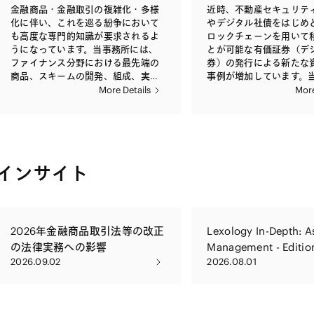
券化・流動化にとどまら
す。 当事務所には、金融監督当局へ
ション、および、意見書
踏まえ、個々のプロジェクトの技術
することができる点でも
金融商品・金融取引の複雑化・多様
近時、不動産セキュリテ
産権の証券化・流動化、
の出向経験のある弁護士も複数所属
の再保険取引に関するあ
的な特徴を正確に理解し、マーケッ
を得ております。
化に伴い、これを巡る紛争において
やデジタル社債をはじめ
業証券化（WBS）、プロ
しており、特に、保険会社に係る各
サポートを提供していま
トスタンダードを踏まえた契約書の
も高度な専門的知識が要求されるよ
ロックチェーンを用いて
ンドといった新たなタイ
種許認可の取得、保険商品の開発、
国内生命保険会社の事業
作成、交渉を行います。
うになっています。当事務所には、
とが可能な有価証券（デ
品や、金融機関のBISフ
約款などの基礎書類の改定、社内規
規制の動向に伴い増加し
ファイナンス分野における最先端の
券）の発行による新たな
クレジットリンク商品、
程の作成・改定、法令など遵守態勢
命再保険取引において、
商品、スキームの開発、組成、実行
事例が増加しています。
ジ商品、シンセティック
の整備、保険募集管理態勢の整備、
る国内生命保険会社に法
に関与している弁護士や金融庁への
は、初期段階からデジタ
More Details
More
デリバティブを組み込ん
苦情処理、不祥事対応、金融監督当
を提供することについて
出向経験者など、金融関連法規・金
る資金調達の取組みや自
チャーの案件についても
局の検査対応などについて、金融監
性・先駆性の高い取引を
融法務について極めて深い理解を有
等に関与しており、国内
り扱っています。 また、
督当局の視点を踏まえた実務的なア
屈指の経験を有しています。 
する弁護士が多数在籍していること
た案件の大部分について
ボンド、自己信託、セキ
ドバイスを提供することが可能で
所が取り扱う生命再保険
から、これらの弁護士とも適宜協働
から発行に至るまで、ス
トラスト、イスラム金融
す。 また、再保険取引、資産運用・
に開発された保険商品の
しながら、案件ごとに最適なチーム
受託者、証券会社等の関
野についても積極的に取
投資（不動産投資、マイノリティー
し、積立金を逓増させる
インサイト
を編成して対応しています。 当事務
ら広くご依頼いただいて
績を上げております。
出資、アセット・ファイナンス、ス
の市場指数に連動させる
所は、スワップ取引その他金融デリ
の動向や法改正の方向性
トラクチャード・ファイナンス、デ
とを別個の再保険会社に
バティブ取引等に関連する損害賠償
包括的かつ専門的な助言
リバティブ取引などのリスク・ファ
層構造の再保険や、運用
請求訴訟・不当利得返還請求訴訟や
ます。また、ブロックチ
イナンス取引）を含む保険会社の多
利率を下回っている既存
虚偽表示等に係る証券訴訟などの金
用した新しい金融商品の
岐にわたる業務についても、コンプ
契約を大規模に出再し、
2026年金融商品取引法等の改正
Lexology In-Depth: A
融関連訴訟について豊富な実績・経
る助言も行っています。
ライアンスやリスク・マネジメント
る資産運用を通じて運用
の法律実務への影響
Management - Editio
験を有しています。また、当事務所
の観点を踏まえた助言を提供してお
を目指すもののほか、資
2026.09.02
2026.08.01
は、金融関連紛争のADR手続につい
(Japan Chapter)
ります。さらに、保険相互会社の基
デュレーションのミスマ
ても多数の案件に関与しています。
金の募集や、保険株式会社の株式の
すること等を通じてリタ
発行その他の資金調達についても助
化することを目的とした
言しております。 その他、保険事業
種々のものがあり、いず