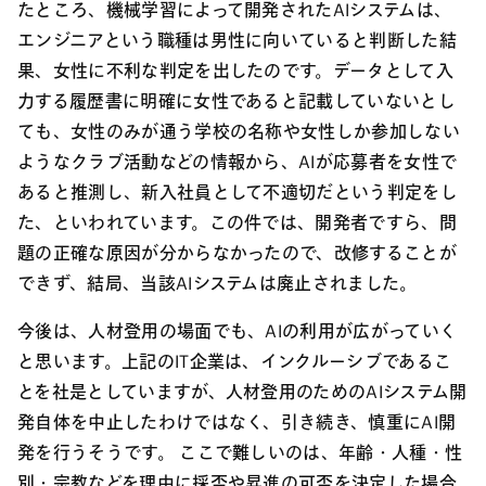
たところ、機械学習によって開発されたAIシステムは、
エンジニアという職種は男性に向いていると判断した結
果、女性に不利な判定を出したのです。データとして入
力する履歴書に明確に女性であると記載していないとし
ても、女性のみが通う学校の名称や女性しか参加しない
ようなクラブ活動などの情報から、AIが応募者を女性で
あると推測し、新入社員として不適切だという判定をし
た、といわれています。この件では、開発者ですら、問
題の正確な原因が分からなかったので、改修することが
できず、結局、当該AIシステムは廃止されました。
今後は、人材登用の場面でも、AIの利用が広がっていく
と思います。上記のIT企業は、インクルーシブであるこ
とを社是としていますが、人材登用のためのAIシステム開
発自体を中止したわけではなく、引き続き、慎重にAI開
発を行うそうです。 ここで難しいのは、年齢・人種・性
別・宗教などを理由に採否や昇進の可否を決定した場合