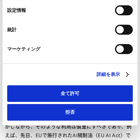
す。アメリカではこのようなバイアスが問題視され、AI
Google Analytics、Google Search Console
選
設定情報
による犯罪予測を導入したものの、その後、利用を中止
Google Analytics利用規約（
外部サイト
）
択
Googleプライバシーポリシー（
外部サイト
）
した州もあるそうです。
Marketo
統計
保険会社のレッドラインも同様です。保険会社は、保険
Marketo Engage免責事項/Cookieポリシー（
外部サイト
）
LinkedIn
料率を設定する際に、地域ごとに料率の差をつけるため
マーケティング
LinkedIn プライバシーポリシー（
外部サイト
）
に地図上に赤い線（レッドライン）を引くという習慣が
HubSpot
ありましたが、これが実は人種差別的だと言われたこと
HubSpot プライバシーポリシー（
外部サイト
）
があります。AIを使って何らかの区別をするとしても、
詳細を表示
人種やジェンダーなどに関するバイアスが入らないよう
に注意する必要があります。
全て許可
ほかにも、ディストピア的SFのような話ですが、個人に
フォーカスして犯罪を予測し、罪を犯さないように監視
拒否
や教育を施す、というAIの利用方法も考えられます。し
かしながら、そのような利用は慎重にすべきであり、例
えば、先日、EUで施行されたAI規制法（EU AI Act）で