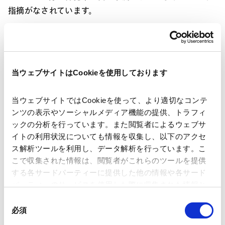
指摘がなされています。
また、犯罪が起こる可能性のある場所をAIで予測するこ
とも考えられます。例えば、過去、この時期のこの時間
帯に、この場所で犯罪があったという事実から、犯罪の
当ウェブサイトはCookieを使用しております
発生する可能性が高い場所をAIで予測し、警察などの人
員配置を工夫するのです。ところが、マイノリティーや
当ウェブサイトではCookieを使って、より適切なコンテ
有色人種が多く住む地域については、警察自体が人種に
ンツの表示やソーシャルメディア機能の提供、トラフィ
関して偏見を持っていて、特に厳重に警戒し、重点的に
ックの分析を行っています。また閲覧者によるウェブサ
パトロールをすることがあります。他方で、富裕層が住
イトの利用状況についても情報を収集し、以下のアクセ
む地域では、取締りは緩いです。確かに、貧困層やマイ
ス解析ツールを利用し、データ解析を行っています。こ
ノリティーが住んでいる地域では麻薬や未成年の飲酒な
こで収集された情報は、閲覧者がこれらのツールを提供
する各サードパーティーに提供した他の情報や各サード
どが発見されやすいのかもしれませんが、AIの出した予
パーティーのサービスを使用した際に収集された情報と
測によってますます偏見がひどくなり、AIの予測をもと
組み合わされ、各サードパーティーによって使用される
同
にパトロールをした結果として犯罪行為が見つかった場
ことがあります。
必須
意
合には、「予言の自己成就」のようになってしまいま
の