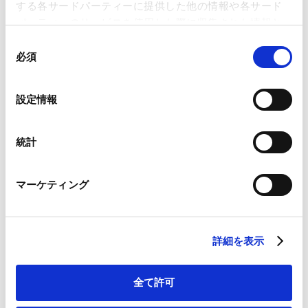
する各サードパーティーに提供した他の情報や各サード
パーティーのサービスを使用した際に収集された情報と
不動産
組み合わされ、各サードパーティーによって使用される
同
ことがあります。
必須
意
の
Google Analytics、Google Search Console
選
設定情報
人事・労務
Google Analytics利用規約（
外部サイト
）
択
Googleプライバシーポリシー（
外部サイト
）
Marketo
統計
Marketo Engage免責事項/Cookieポリシー（
外部サイト
）
LinkedIn
知的財産
マーケティング
LinkedIn プライバシーポリシー（
外部サイト
）
HubSpot
HubSpot プライバシーポリシー（
外部サイト
）
Tech／データ／IT・通信等
詳細を表示
全て許可